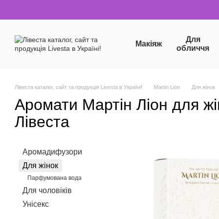
Перейти до основного контенту
Для
Макіяж
обличчя
Лівеста каталог, сайт та продукція Livesta в Україні!
Martin Lion
Для жінок
Аромати Мартін Ліон для жі
Лівеста
Аромадифузори
Для жінок
Парфумована вода
Для чоловіків
Унісекс