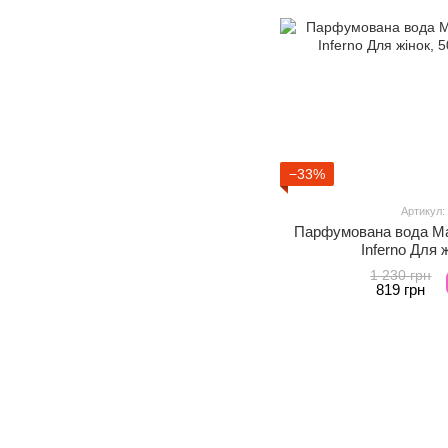
−33%
Артикул:
Парфумована вода Mart
Inferno Для 
1 230 грн
819 грн