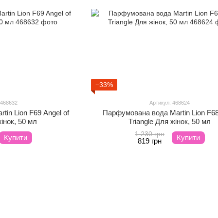
−33%
 468632
Артикул: 468624
in Lion F69 Angel of
Парфумована вода Martin Lion F6
жінок, 50 мл
Triangle Для жінок, 50 мл
1 230 грн
Купити
Купити
819 грн