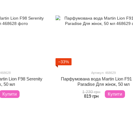
−33%
 468628
Артикул: 468629
in Lion F98 Serenity
Парфумована вода Martin Lion F91
к, 50 мл
Paradise Для жінок, 50 мл
1 230 грн
Купити
Купити
819 грн