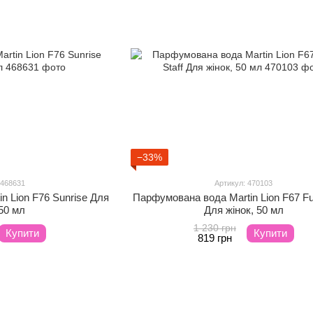
−33%
 468631
Артикул: 470103
n Lion F76 Sunrise Для
Парфумована вода Martin Lion F67 Fu
 50 мл
Для жінок, 50 мл
1 230 грн
Купити
Купити
819 грн