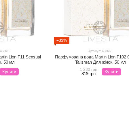
−33%
 468619
Артикул: 468663
tin Lion F11 Sensual
Парфумована вода Martin Lion F102 
к, 50 мл
Talisman Для жінок, 50 мл
1 230 грн
Купити
Купити
819 грн