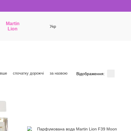
Martin
Укр
Lion
евше
спочатку дорожчі
за назвою
Відображення: