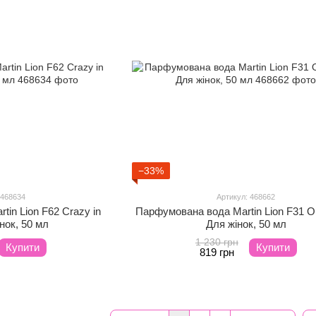
−33%
 468634
Артикул: 468662
in Lion F62 Crazy in
Парфумована вода Martin Lion F31 O
нок, 50 мл
Для жінок, 50 мл
1 230 грн
Купити
Купити
819 грн