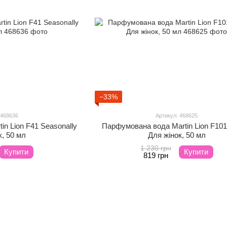
−33%
 468636
Артикул: 468625
n Lion F41 Seasonally
Парфумована вода Martin Lion F10
к, 50 мл
Для жінок, 50 мл
1 230 грн
Купити
Купити
819 грн