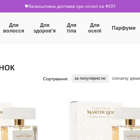
💝Безкоштовна доставка при оплаті на ФОП
Для
Для
Для
Для
Парфуми
волосся
здоров'я
тіла
оселі
нок
за популярністю
спочатку деш
Сортування: