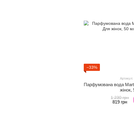
−33%
Артикул:
Парфумована вода Marti
жінок,
1 230 грн
819 грн