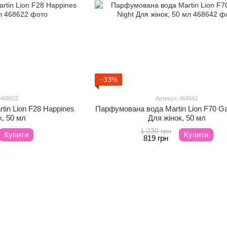
−33%
 468622
Артикул: 468642
in Lion F28 Happines
Парфумована вода Martin Lion F70 G
к, 50 мл
Для жінок, 50 мл
1 230 грн
Купити
Купити
819 грн