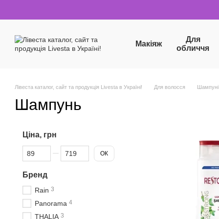
Перейти до основного контенту
Для
Макіяж
обличчя
Лівеста каталог, сайт та продукція Livesta в Україні!
Для волосся
Шампуні
Шампунь
Ціна, грн
Від Ціна, грн
До Ціна, грн
ОК
Бренд
3
Rain
4
Panorama
3
THALIA