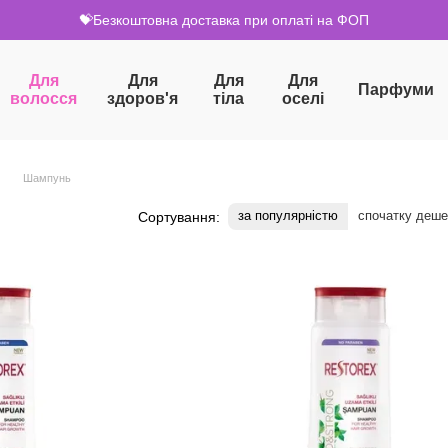
💝Безкоштовна доставка при оплаті на ФОП
Для
Для
Для
Для
Парфуми
волосся
здоров'я
тіла
оселі
Шампунь
за популярністю
спочатку деш
Сортування: