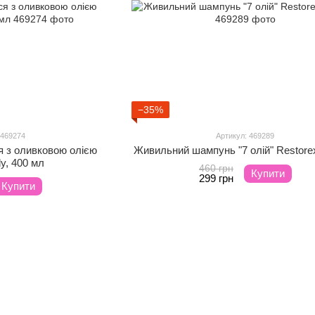
−35%
 469274
Артикул: 469289
 з оливковою олією
Живильний шампунь "7 олій" Restore
dy, 400 мл
460 грн
Купити
299 грн
Купити