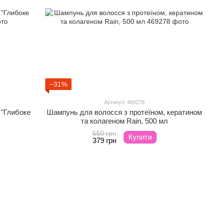
−31%
Артикул: 469278
"Глибоке
Шампунь для волосся з протеїном, кератином
та колагеном Rain, 500 мл
550 грн
Купити
379 грн