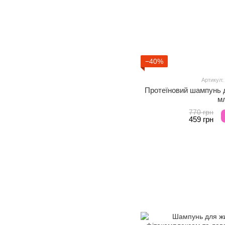
−40%
Артикул:
Протеїновий шампунь д
м
770 грн
459 грн