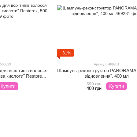
−31%
 500029
Артикул: 469281
ля всіх типів волосся
Шампунь-реконструктор PANORAMA 
ева кислоти" Restorex,
відновлення", 400 мл
 м
590 грн
Купити
Купити
409 грн