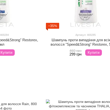
−35%
 469284
Артикул: 469285
eed&Strong" Restorex,
Шампунь проти випадіння для всіх
 мл
волосся "Speed&Strong" Restorex, 
460 грн
Купити
Купити
299 грн