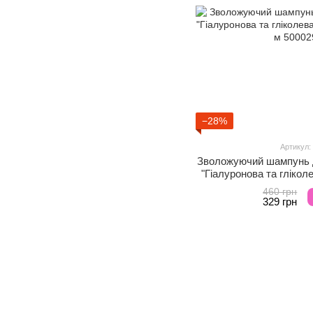
−28%
Артикул:
Зволожуючий шампунь д
"Гіалуронова та глікол
500
460 грн
329 грн