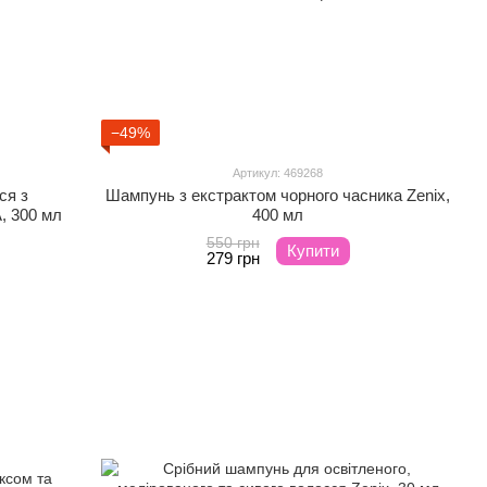
−49%
Артикул: 469268
ся з
Шампунь з екстрактом чорного часника Zenix,
, 300 мл
400 мл
550 грн
Купити
279 грн