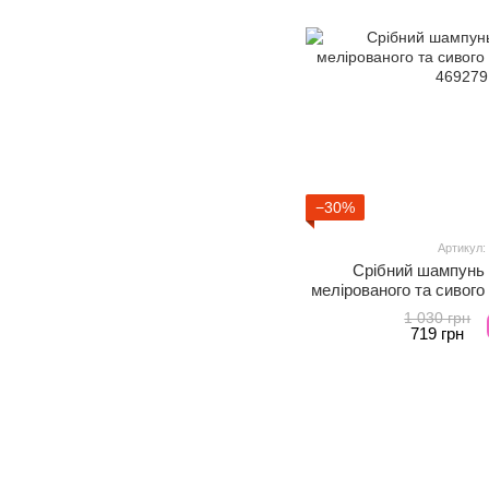
−30%
Артикул:
Срібний шампунь 
мелірованого та сивого
1 030 грн
719 грн