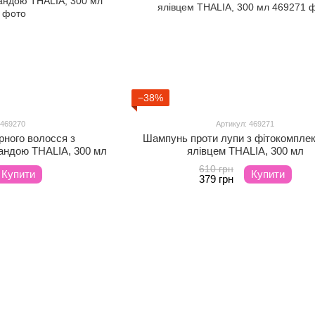
−38%
 469270
Артикул: 469271
ного волосся з
Шампунь проти лупи з фітокомпле
андою THALIA, 300 мл
ялівцем THALIA, 300 мл
610 грн
Купити
Купити
379 грн