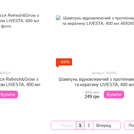
−34%
 500224
Артикул: 469265
ся Refresh&Grow з
Шампунь відновлюючий з протеїнам
ом LIVESTA, 400 мл
та кератину LIVESTA, 400 м
380 грн
Купити
Купити
249 грн
Назад
1
2
Вперед
По