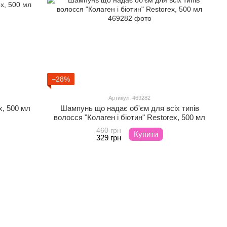
−28%
Артикул: 469282
x, 500 мл
Шампунь що надає об'єм для всіх типів
волосся "Колаген і біотин" Restorex, 500 мл
460 грн
Купити
329 грн