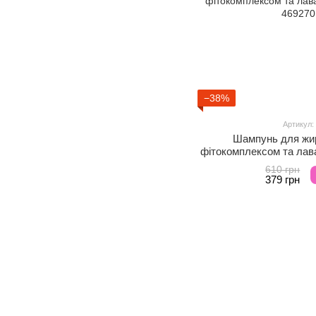
−38%
Артикул:
Шампунь для жир
фітокомплексом та лав
610 грн
379 грн