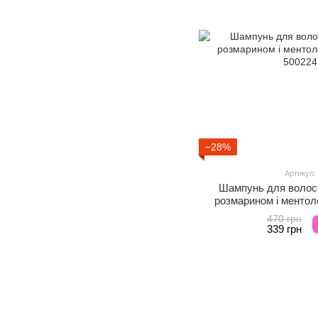
−28%
Артикул:
Шампунь для волос
розмарином і ментол
470 грн
339 грн