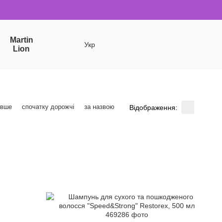
Martin
Укр
Lion
евше
спочатку дорожчі
за назвою
Відображення: