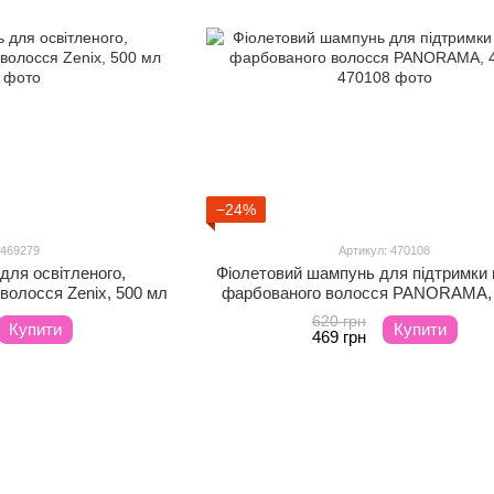
−24%
 469279
Артикул: 470108
для освітленого,
Фіолетовий шампунь для підтримки
 волосся Zenix, 500 мл
фарбованого волосся PANORAMA, 
620 грн
Купити
Купити
469 грн