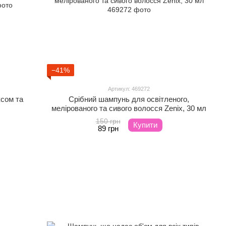
−41%
Артикул: 469272
ксом та
Срібний шампунь для освітленого,
мелірованого та сивого волосся Zenix, 30 мл
150 грн
Купити
89 грн