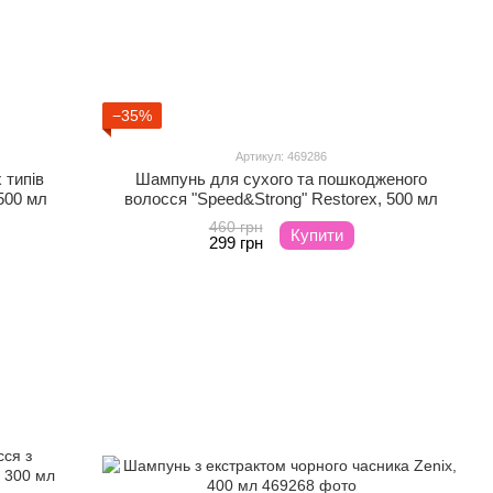
−35%
Артикул: 469286
 типів
Шампунь для сухого та пошкодженого
500 мл
волосся "Speed&Strong" Restorex, 500 мл
460 грн
Купити
299 грн