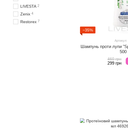
2
LIVESTA
4
Zenix
7
Restorex
−35%
Артикул:
Шампунь проти лупи "Sp
500
460 грн
299 грн