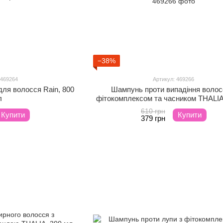
−38%
 469264
Артикул: 469266
ля волосся Rain, 800
Шампунь проти випадіння волос
л
фітокомплексом та часником THALIA
610 грн
Купити
Купити
379 грн