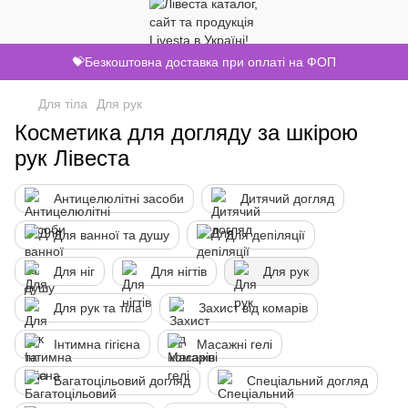
💝Безкоштовна доставка при оплаті на ФОП
Для тіла
Для рук
Косметика для догляду за шкірою
рук Лівеста
Антицелюлітні засоби
Дитячий догляд
Для ванної та душу
Для депіляції
Для ніг
Для нігтів
Для рук
Для рук та тіла
Захист від комарів
Інтимна гігієна
Масажні гелі
Багатоцільовий догляд
Спеціальний догляд