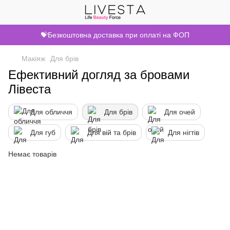
💝Безкоштовна доставка при оплаті на ФОП
Макіяж
Для брів
Ефективний догляд за бровами
Лівеста
Для обличчя
Для брів
Для очей
Для губ
Для вій та брів
Для нігтів
Немає товарів