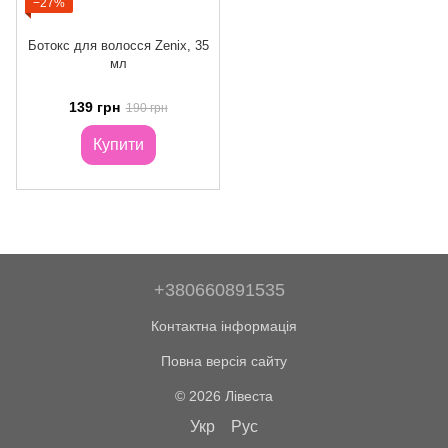
−27%
Ботокс для волосся Zenix, 35
мл
139 грн
190 грн
Купити
+380660891535
Контактна інформація
Повна версія сайту
© 2026 Лівеста
Укр
Рус