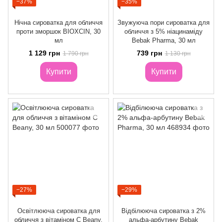
−37%
−35%
Нічна сироватка для обличчя
Звужуюча пори сироватка для
проти зморшок BIOXCIN, 30
обличчя з 5% ніацинаміду
мл
Bebak Pharma, 30 мл
1 129 грн
739 грн
1 790 грн
1 130 грн
Купити
Купити
−27%
−29%
Освітлююча сироватка для
Відбілююча сироватка з 2%
обличчя з вітаміном С Beany,
альфа-арбутину Bebak