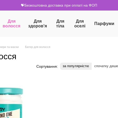
💝Безкоштовна доставка при оплаті на ФОП
Для
Для
Для
Для
Парфуми
волосся
здоров'я
тіла
оселі
нери та маски
Батер для волосся
осся
за популярністю
спочатку деш
Сортування: