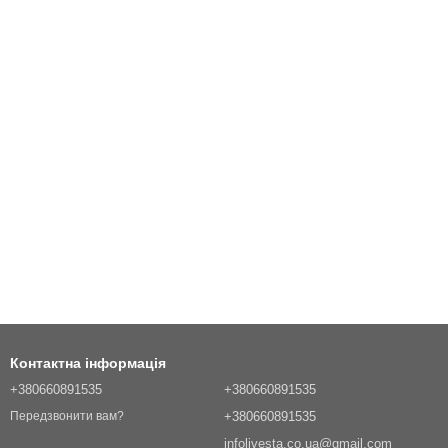
Контактна інформація
+380660891535
+380660891535
+380660891535
Передзвонити вам?
infolivesta.co.ua@gmail.com