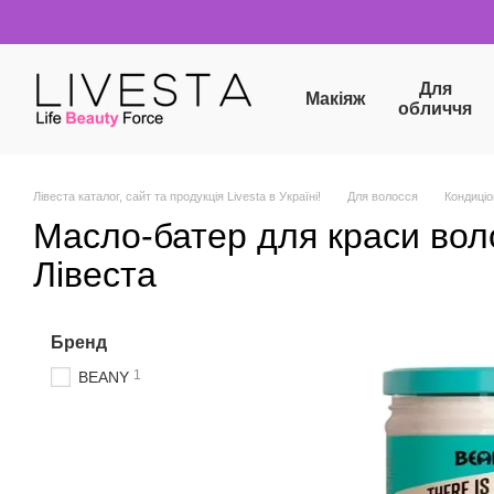
Перейти до основного контенту
Для
Макіяж
обличчя
Лівеста каталог, сайт та продукція Livesta в Україні!
Для волосся
Кондиціо
Масло-батер для краси вол
Лівеста
Бренд
1
BEANY