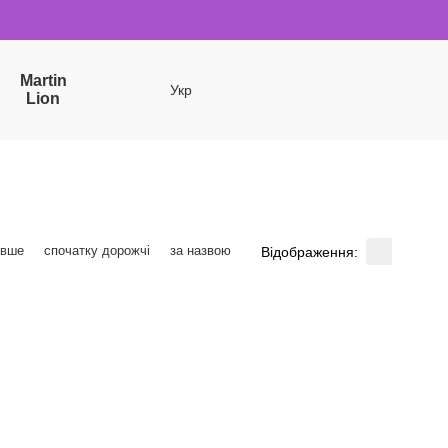
Martin
Укр
Lion
евше
спочатку дорожчі
за назвою
Відображення: