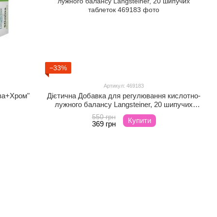
−33%
Артикул: 469183
ава+Хром"
Дієтична Добавка для регулювання кислотно-
лужного балансу Langsteiner, 20 шипучих
таблеток
550 грн
Купити
369 грн