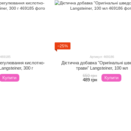
−25%
 469185
Артикул: 469186
регулювання кислотно-
Дієтична добавка "Оригінальні шв
angsteiner, 300 г
трави" Langsteiner, 100 мл
650 грн
Купити
Купити
489 грн