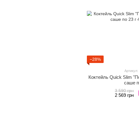
−28%
Артикул:
Коктейль Quick Slim "П
саше п
3 590 грн
2 569 грн