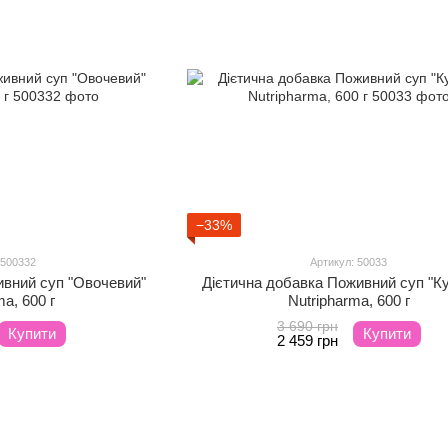
−33%
 500332
Артикул: 50033
ивний суп "Овочевий"
Дієтична добавка Поживний суп "К
ma, 600 г
Nutripharma, 600 г
3 690 грн
Купити
Купити
2 459 грн