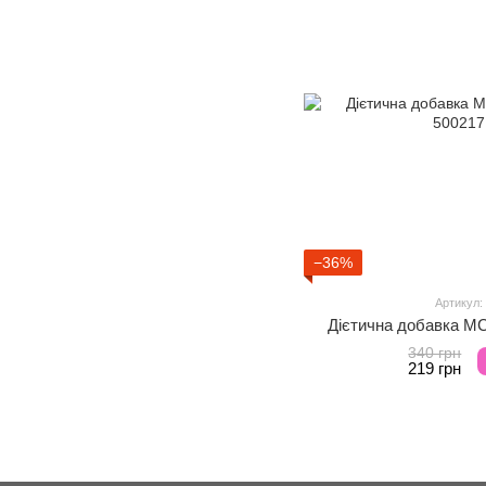
−36%
Артикул:
Дієтична добавка MC
340 грн
219 грн