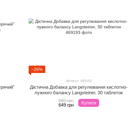
−26%
Артикул: 469193
урячий"
Дієтична Добавка для регулювання кислотно-
лужного балансу Langsteiner, 30 таблеток
880 грн
Купити
649 грн