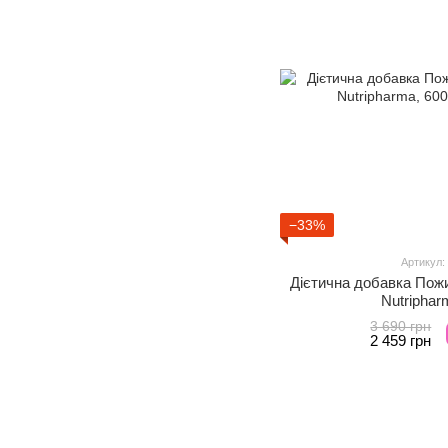
−33%
Артикул:
Дієтична добавка Пож
Nutriphar
3 690 грн
2 459 грн