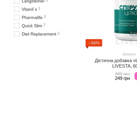
5
Langsteiner
1
Vitanil`s
3
Pharmalife
7
Quick Slim
2
Diet Replacement
−34%
Артикул:
Дієтична добавка «
LIVESTA, 6
380 грн
249 грн