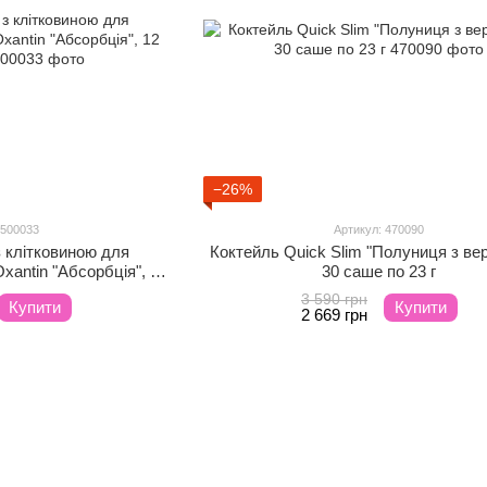
−26%
 500033
Артикул: 470090
з клітковиною для
Коктейль Quick Slim "Полуниця з ве
Oxantin "Абсорбція", 12
30 саше по 23 г
о 7,4
3 590 грн
Купити
Купити
2 669 грн