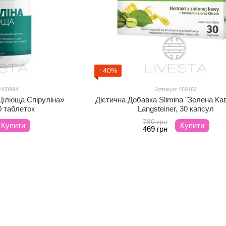
−40%
 468994
Артикул: 469182
Цілюща Спіруліна»
Дієтична Добавка Slimina "Зелена К
0 таблеток
Langsteiner, 30 капсул
780 грн
Купити
Купити
469 грн