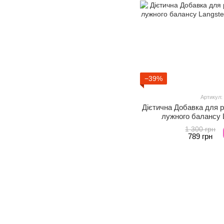
−39%
Артикул:
Дієтична Добавка для 
лужного балансу L
1 300 грн
789 грн