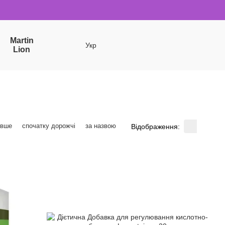
Martin
Укр
Lion
евше
спочатку дорожчі
за назвою
Відображення: