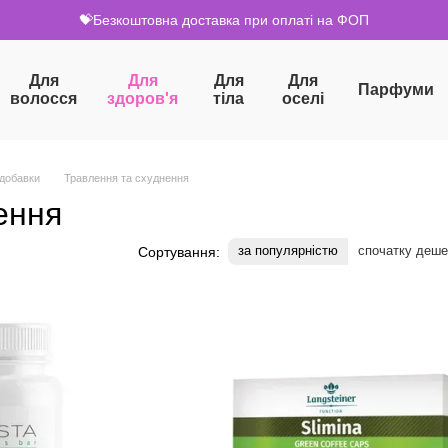
💝Безкоштовна доставка при оплаті на ФОП
Для
Для
Для
Для
Парфуми
волосся
здоров'я
тіла
оселі
 добавки
Травлення та схуднення
ення
за популярністю
спочатку деш
Сортування: