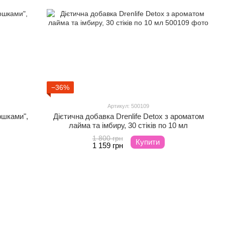
−36%
Артикул: 500109
ршками",
Дієтична добавка Drenlife Detox з ароматом
лайма та імбиру, 30 стіків по 10 мл
1 800 грн
Купити
1 159 грн