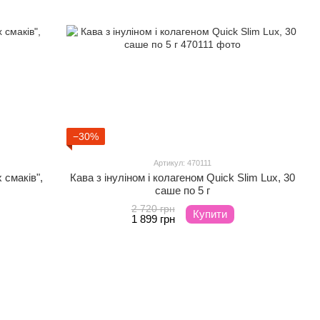
−30%
Артикул: 470111
 смаків",
Кава з інуліном і колагеном Quick Slim Lux, 30
саше по 5 г
2 720 грн
Купити
1 899 грн