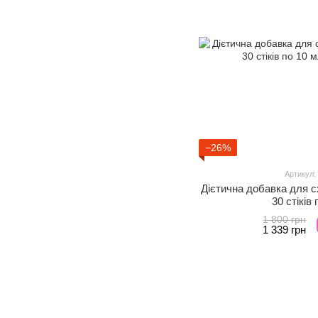
−26%
Артикул:
Дієтична добавка для сх
30 стіків
1 800 грн
1 339 грн