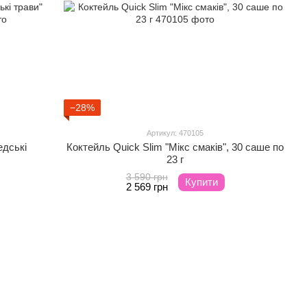
−28%
Артикул: 470105
едські
Коктейль Quick Slim "Мікс смаків", 30 саше по
23 г
3 590 грн
Купити
2 569 грн