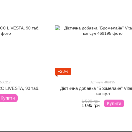
−28%
 500217
Артикул: 469195
C LIVESTA, 90 таб.
Дієтична добавка "Бромелайн" Vitani
капсул
Купити
1 530 грн
Купити
1 099 грн