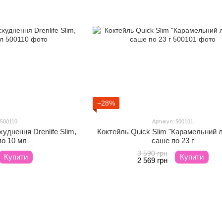
−28%
 500110
Артикул: 500101
уднення Drenlife Slim,
Коктейль Quick Slim "Карамельний л
 по 10 мл
саше по 23 г
3 590 грн
Купити
Купити
2 569 грн