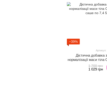
−39%
Артикул:
Дієтична добавка 
нормалізації маси тіла 
саше п
1 700 грн
1 029 грн