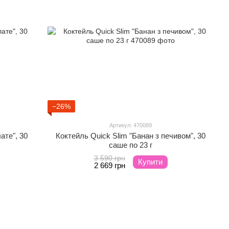
−26%
Артикул: 470089
ате", 30
Коктейль Quick Slim "Банан з печивом", 30
саше по 23 г
3 590 грн
Купити
2 669 грн