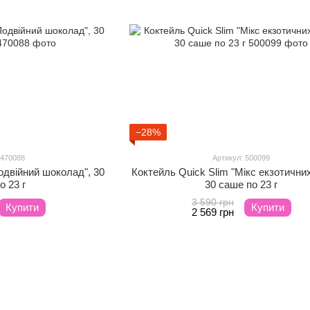
−28%
 470088
Артикул: 500099
одвійний шоколад", 30
Коктейль Quick Slim "Мікс екзотичних
о 23 г
30 саше по 23 г
3 590 грн
Купити
Купити
2 569 грн