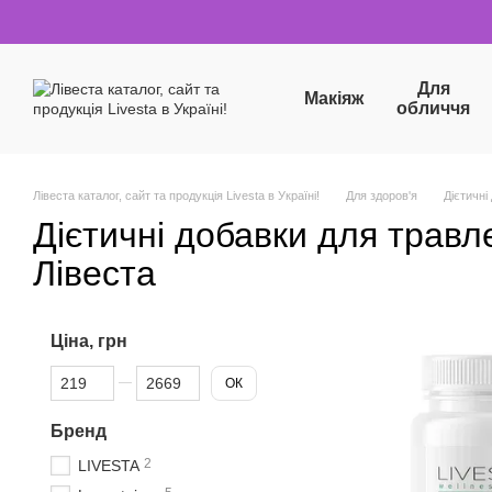
Перейти до основного контенту
Для
Макіяж
обличчя
Лівеста каталог, сайт та продукція Livesta в Україні!
Для здоров'я
Дієтичні
Дієтичні добавки для травл
Лівеста
Ціна, грн
Від Ціна, грн
До Ціна, грн
ОК
Бренд
2
LIVESTA