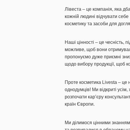
Лівеста – це компанія, яка дб
кожній людині відчувати себе
косметику та засоби для догля
Наші цінності – це чесність, 
можливе, щоб вони отримували
пропонуємо дуже приємні знижк
щодо вибору продукції, щоб к
Проте косметика Livesta – це
однодумців! Ми відкриті усім
розпочати кар’єру консультант
країн Європи.
Ми ділимося цінними знаннями,
та розвивалися в обраному на