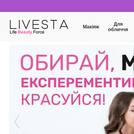
Перейти до основного контенту
Для
Макіяж
обличчя