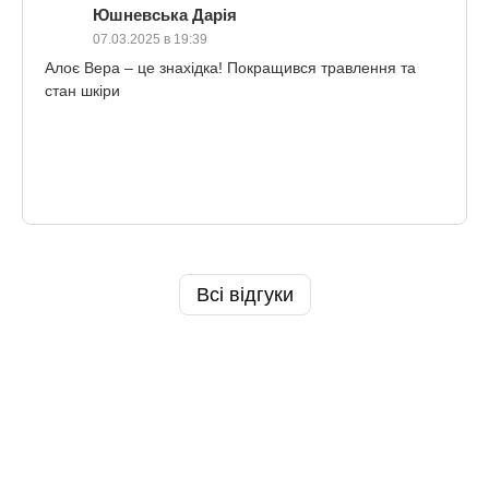
Юшневська Дарія
07.03.2025 в 19:39
Алоє Вера – це знахідка! Покращився травлення та
стан шкіри
Всі відгуки