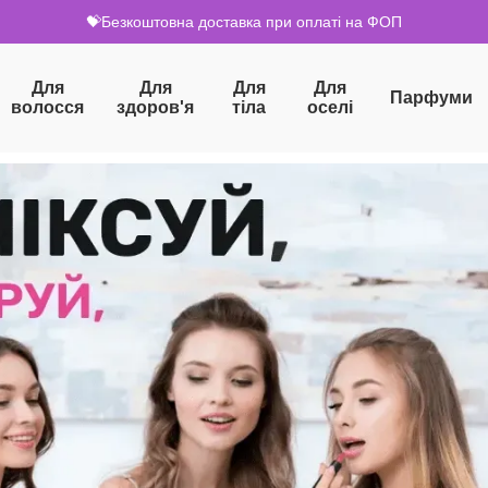
💝Безкоштовна доставка при оплаті на ФОП
Для
Для
Для
Для
Парфуми
волосся
здоров'я
тіла
оселі