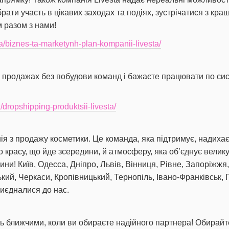
рати участь в цікавих заходах та подіях, зустрічатися з кр
м разом з нами!
.ua/biznes-ta-marketynh-plan-kompanii-livesta/
 продажах без побудови команд і бажаєте працювати по сист
a/dropshipping-produktsii-livesta/
ія з продажу косметики. Це команда, яка підтримує, надиха
красу, що йде зсередини, й атмосферу, яка об’єднує велику
ини! Київ, Одесса, Дніпро, Львів, Вінниця, Рівне, Запоріжжя,
ий, Черкаси, Кропівницький, Тернопіль, Івано-Франківськ, 
риєдналися до нас.
ть ближчими, коли ви обираєте надійного партнера! Обирайте