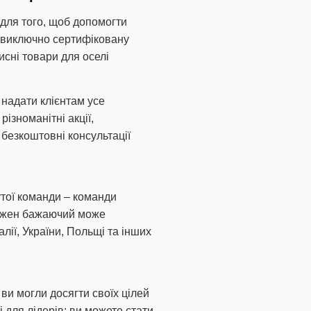
 для того, щоб допомогти
ь виключно сертифіковану
исні товари для оселі
 надати клієнтам усе
зноманітні акції,
 безкоштовні консультації
утої команди – команди
 Кожен бажаючий може
лії, України, Польщі та інших
ви могли досягти своїх цілей
 для лідерів: ви можете стати