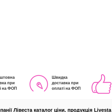
оштовна
Швидка
вка при
доставка при
і на ФОП
оплаті на ФОП
панії Лівеста каталог ціни, продукція Livesta 