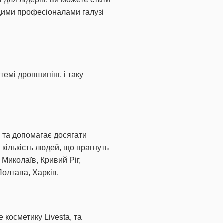
ащими професіоналами галузі
емі дропшипінг, і таку
є та допомагає досягати
 кількість людей, що прагнуть
 Миколаїв, Кривий Ріг,
Полтава, Харків.
 косметику Livesta, та