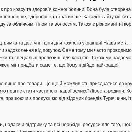
ає про красу та здоров’я кожної родини! Вона була створена
 впевненіше, здоровіше та красивіше. Каталог сайту містит
ду за обличчям, тілом та волоссям. Також є різноманітні кор
підтримка та доступні ціни для кожного українця! Наша мета –
 задоволення від покупок. Саме тому ми часто проводимо рі
и та спеціальні пропозиції для клієнтів. Також ми надаємо
ожен міг придбати саме те, що йому підійде найкраще!
 не лише про товари. Це ще й можливість приєднатися до кр
, хто прагне стати частиною нашої великої Лівеста-родини.
а, працюючи з продукцією від відомих брендів Туреччини, Іта
 надаючи підтримку та всі необхідні ресурси для того, щоб 
прямку! Також компанія Livesta надає нереальні можливості