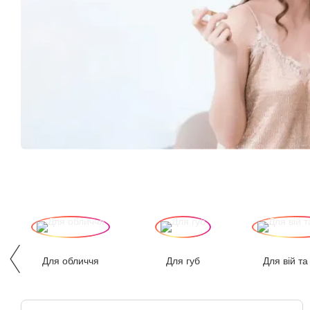
Для обличчя
Для губ
Для вій та