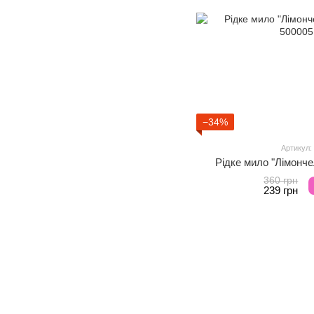
−34%
Артикул:
Рідке мило "Лімонче
360 грн
239 грн