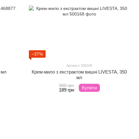
−37%
Артикул: 500168
 мл
Крем-мило з екстрактом вишні LIVESTA, 350
мл
300 грн
Купити
189 грн