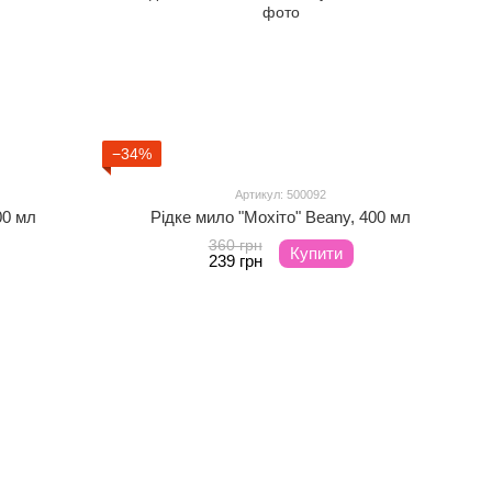
−34%
Артикул: 500092
00 мл
Рідке мило "Мохіто" Beany, 400 мл
360 грн
Купити
239 грн