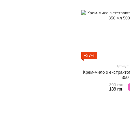
−37%
Артикул:
Крем-мило з екстракто
350
300 грн
189 грн