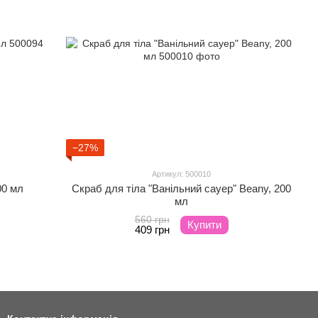
−27%
Артикул: 500010
00 мл
Скраб для тіла "Ванільний сауер" Beany, 200
мл
560 грн
Купити
409 грн