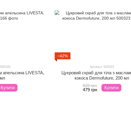
−42%
 500166
Артикул: 500323
м апельсина LIVESTA,
Цукровий скраб для тіла з маслам
 мл
кокоса Dermofuture, 200 мл
820 грн
Купити
Купити
479 грн