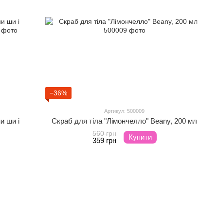
−36%
Артикул: 500009
и ши і
Скраб для тіла "Лімончелло" Beany, 200 мл
560 грн
Купити
359 грн