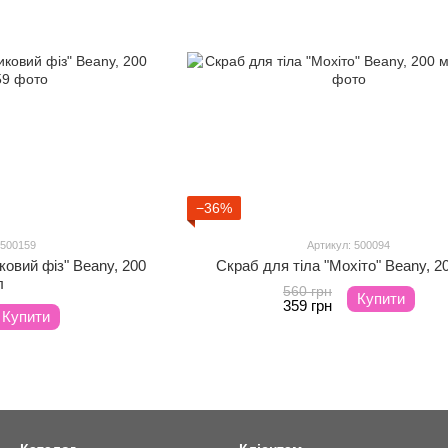
−36%
 500159
Артикул: 500094
ковий фіз" Beany, 200
Скраб для тіла "Мохіто" Beany, 2
л
560 грн
Купити
359 грн
Купити