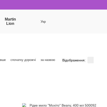
Martin
Укр
Lion
евше
спочатку дорожчі
за назвою
Відображення: