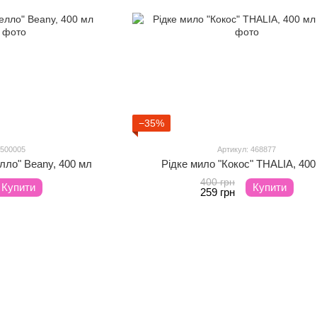
−35%
 500005
Артикул: 468877
лло" Beany, 400 мл
Рідке мило "Кокос" THALIA, 400
400 грн
Купити
Купити
259 грн