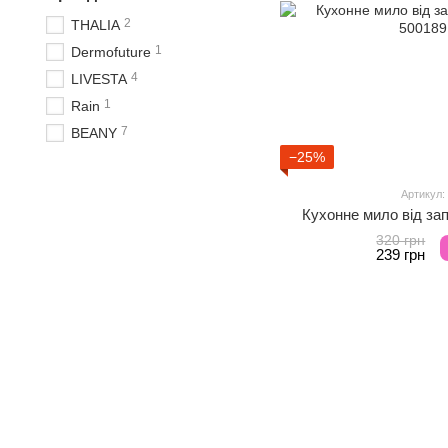
2
THALIA
1
Dermofuture
4
LIVESTA
1
Rain
7
BEANY
−25%
Артикул:
Кухонне мило від зап
320 грн
239 грн