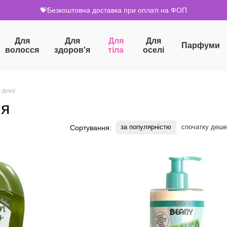
💝Безкоштовна доставка при оплаті на ФОП
Для
Для
Для
Для
Парфуми
волосся
здоров'я
тіла
оселі
а душу
ля
за популярністю
спочатку деш
Сортування: