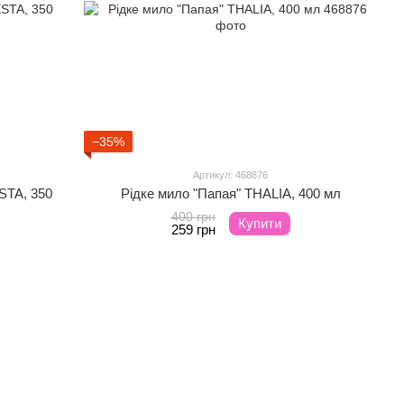
−35%
Артикул: 468876
STA, 350
Рідке мило "Папая" THALIA, 400 мл
400 грн
Купити
259 грн