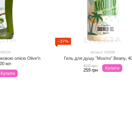
−37%
 468154
Артикул: 500088
ковою олією Olive’n
Гель для душу "Мохіто" Beany, 4
300 мл
410 грн
Купити
259 грн
Купити