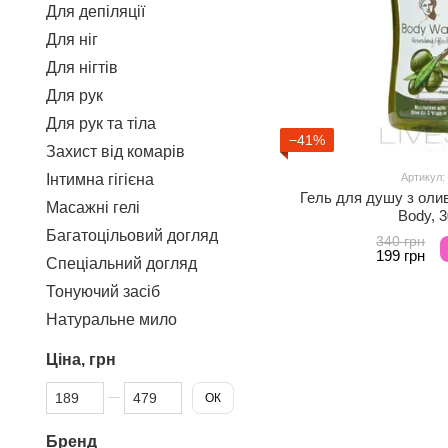
Для депіляції
Для ніг
Для нігтів
Для рук
Для рук та тіла
−41%
Захист від комарів
Інтимна гігієна
Артикул:
Гель для душу з олив
Масажні гелі
Body, 
Багатоцільовий догляд
340 грн
199 грн
Спеціальний догляд
Тонуючий засіб
Натуральне мило
Ціна, грн
Від Ціна, грн
До Ціна, грн
ОК
Бренд