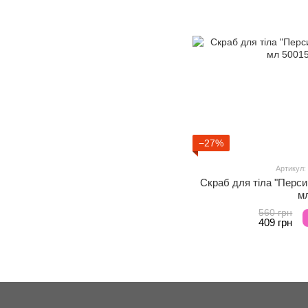
−27%
Артикул:
Скраб для тіла "Перси
м
560 грн
409 грн