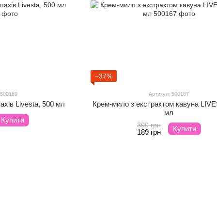
−37%
 500189
Артикул: 500167
ахів Livesta, 500 мл
Крем-мило з екстрактом кавуна LIVE
мл
Купити
300 грн
Купити
189 грн