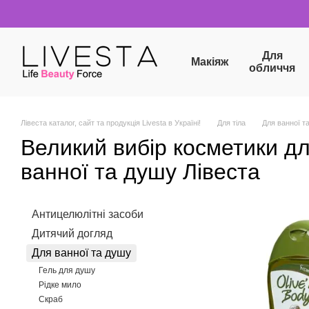
Перейти до основного контенту
Для
Макіяж
обличчя
Лівеста каталог, сайт та продукція Livesta в Україні!
Для тіла
Для ванної т
Великий вибір косметики д
ванної та душу Лівеста
Антицелюлітні засоби
Дитячий догляд
Для ванної та душу
Гель для душу
Рідке мило
Скраб