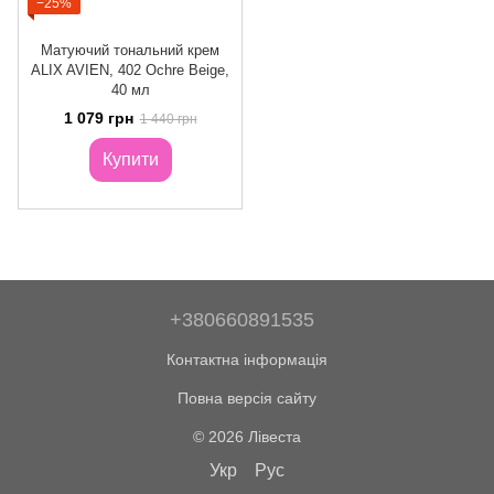
−25%
Матуючий тональний крем
ALIX AVIEN, 402 Ochre Beige,
40 мл
1 079 грн
1 440 грн
Купити
+380660891535
Контактна інформація
Повна версія сайту
© 2026 Лівеста
Укр
Рус