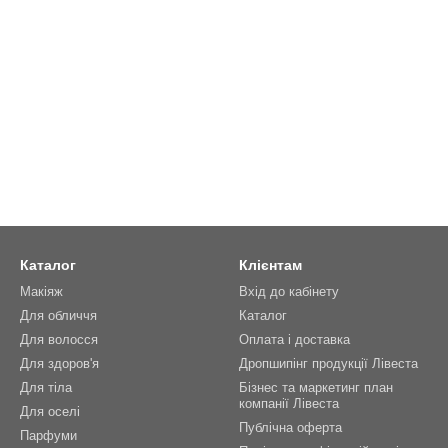
Каталог
Клієнтам
Макіяж
Вхід до кабінету
Для обличчя
Каталог
Для волосся
Оплата і доставка
Для здоров'я
Дропшипінг продукції Лівеста
Для тіла
Бізнес та маркетинг план
компанії Лівеста
Для оселі
Публічна оферта
Парфуми