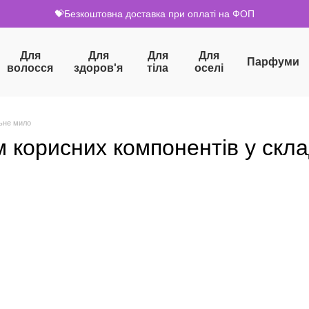
💝Безкоштовна доставка при оплаті на ФОП
Для
Для
Для
Для
Парфуми
волосся
здоров'я
тіла
оселі
ьне мило
корисних компонентів у скла