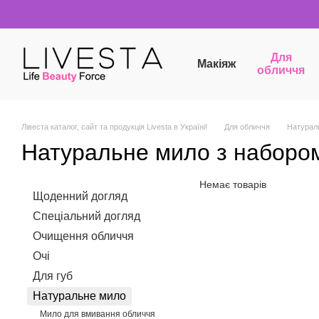
Перейти до основного контенту
Для
Макіяж
обличчя
Лівеста каталог, сайт та продукція Livesta в Україні!
Для обличчя
Натурал
Натуральне мило з набором 
Немає товарів
Щоденний догляд
Спеціальний догляд
Очищення обличчя
Очі
Для губ
Натуральне мило
Мило для вмивання обличчя