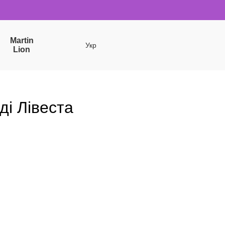
Martin
Укр
Lion
ді Лівеста