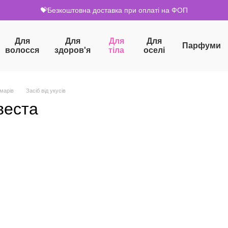
💝Безкоштовна доставка при оплаті на ФОП
Для
Для
Для
Для
Парфуми
волосся
здоров'я
тіла
оселі
омарів
Засіб від укусів
івеста