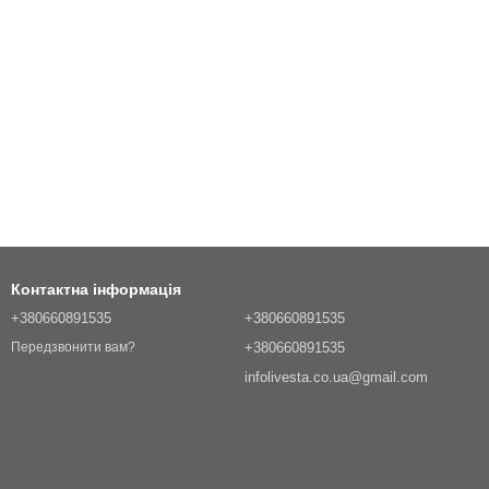
Контактна інформація
+380660891535
+380660891535
+380660891535
Передзвонити вам?
infolivesta.co.ua@gmail.com