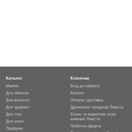
Каталог
Клієнтам
Макіяж
Вхід до кабінету
Для обличчя
Каталог
Для волосся
Оплата і доставка
Для здоров'я
Дропшипінг продукції Лівеста
Для тіла
Бізнес та маркетинг план
компанії Лівеста
Для оселі
Публічна оферта
Парфуми