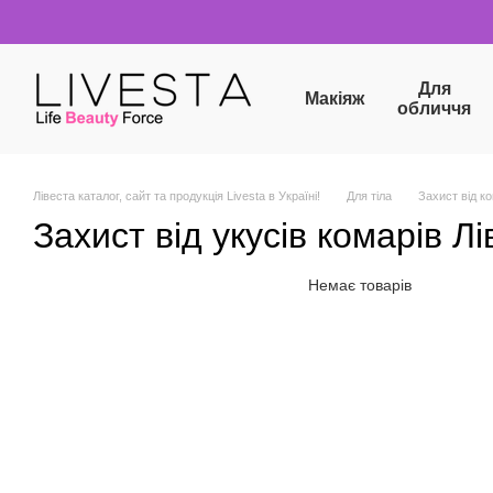
Перейти до основного контенту
Для
Макіяж
обличчя
Лівеста каталог, сайт та продукція Livesta в Україні!
Для тіла
Захист від к
Захист від укусів комарів Л
Немає товарів