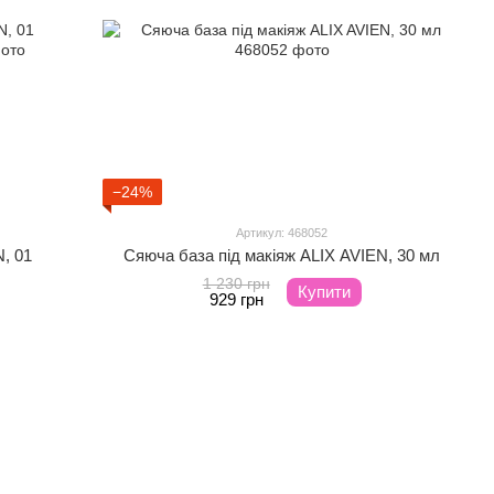
−24%
Артикул: 468052
, 01
Сяюча база під макіяж ALIX AVIEN, 30 мл
1 230 грн
Купити
929 грн