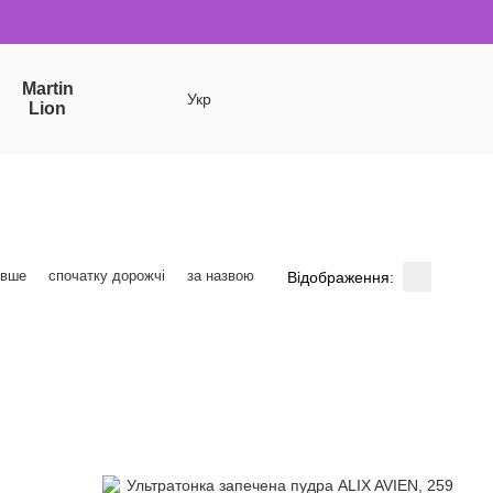
Martin
Укр
Lion
евше
спочатку дорожчі
за назвою
Відображення: