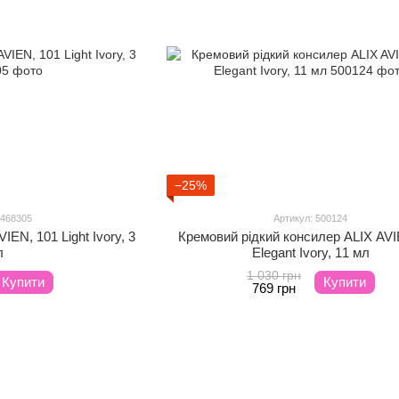
−25%
 468305
Артикул: 500124
IEN, 101 Light Ivory, 3
Кремовий рідкий консилер ALIX AVI
л
Elegant Ivory, 11 мл
1 030 грн
Купити
Купити
769 грн