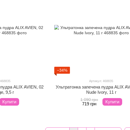
−34%
 468835
Артикул: 468835
пудра ALIX AVIEN, 02
Ультратонка запечена пудра ALIX AV
e, 9,5 г
Nude Ivory, 11 г
1 090 грн
Купити
Купити
719 грн