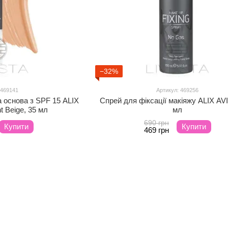
−32%
 469141
Артикул: 469256
основа з SPF 15 ALIX
Спрей для фіксації макіяжу ALIX AV
t Beige, 35 мл
мл
690 грн
Купити
Купити
469 грн