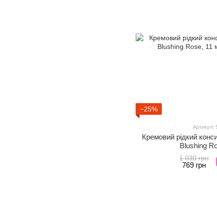
−25%
Артикул: 
Кремовий рідкий конс
Blushing R
1 030 грн
769 грн