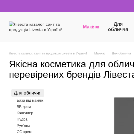
Перейти до основного контенту
Для
Макіяж
обличчя
Лівеста каталог, сайт та продукція Livesta в Україні!
Макіяж
Для обличчя
Якісна косметика для облич
перевірених брендів Лівест
Для обличчя
База під макіяж
ВВ-крем
Консилер
Пудра
Рум'яна
СС-крем