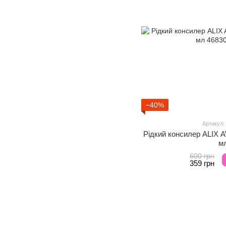
−40%
Артикул:
Рідкий консилер ALIX AV
м
600 грн
359 грн