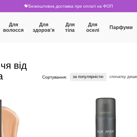
💝Безкоштовна доставка при оплаті на ФОП
Для
Для
Для
Для
Парфуми
волосся
здоров'я
тіла
оселі
чя від
а
за популярністю
спочатку деш
Сортування: