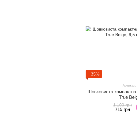
−35%
Артикул:
Шовковиста компактна 
True Beig
1 100 грн
719 грн