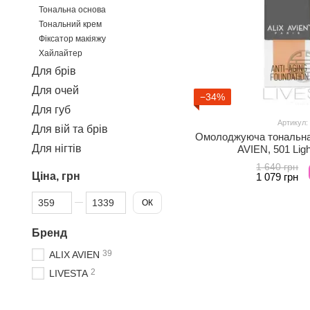
Тональна основа
Тональний крем
Фіксатор макіяжу
Хайлайтер
Для брів
Для очей
−34%
Для губ
Артикул:
Для вій та брів
Омолоджуюча тональна 
Для нігтів
AVIEN, 501 Ligh
1 640 грн
Ціна, грн
1 079 грн
Від Ціна, грн
До Ціна, грн
ОК
Бренд
39
ALIX AVIEN
2
LIVESTA