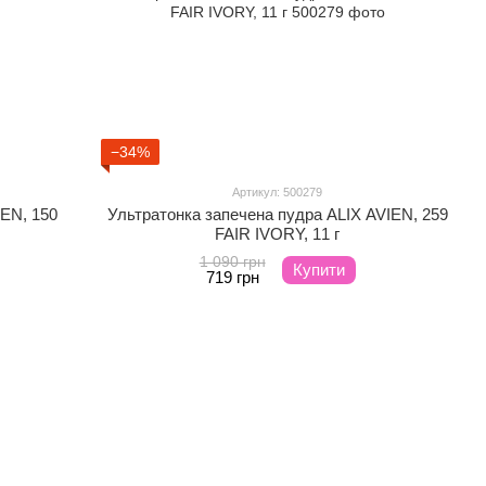
−34%
Артикул: 500279
IEN, 150
Ультратонка запечена пудра ALIX AVIEN, 259
FAIR IVORY, 11 г
1 090 грн
Купити
719 грн