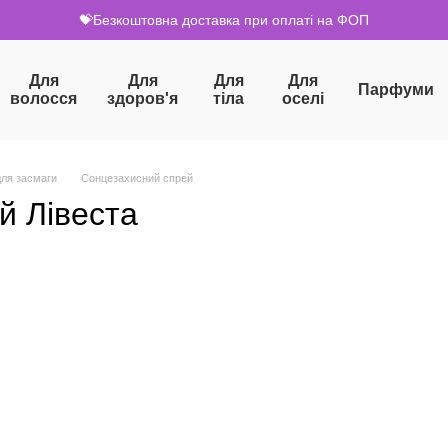
💝Безкоштовна доставка при оплаті на ФОП
Для
Для
Для
Для
Парфуми
волосся
здоров'я
тіла
оселі
для засмаги
Сонцезахисний спрей
й Лівеста