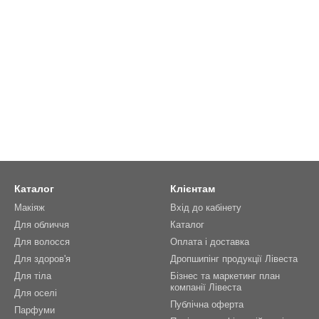
Каталог
Клієнтам
Макіяж
Вхід до кабінету
Для обличчя
Каталог
Для волосся
Оплата і доставка
Для здоров'я
Дропшипінг продукції Лівеста
Для тіла
Бізнес та маркетинг план
компанії Лівеста
Для оселі
Публічна оферта
Парфуми