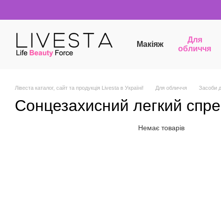
Перейти до основного контенту
Для
Макіяж
обличчя
Лівеста каталог, сайт та продукція Livesta в Україні!
Для обличчя
Засоби 
Сонцезахисний легкий спре
Немає товарів