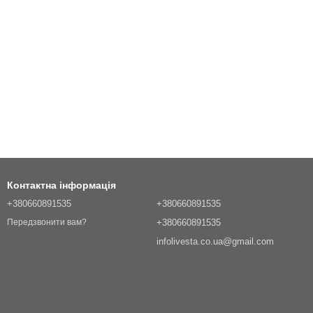
Контактна інформація
+380660891535
+380660891535
+380660891535
Передзвонити вам?
infolivesta.co.ua@gmail.com