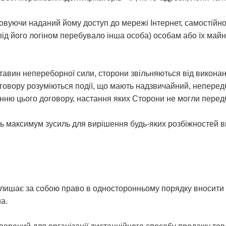
овуючи наданий йому доступ до мережі Інтернет, самостійно 
 під його логіном перебувало інша особа) особам або їх ма
бставин непереборної сили, сторони звільняються від викон
оговору розуміються події, що мають надзвичайний, неперед
ню цього договору, настання яких Сторони не могли передб
ь максимум зусиль для вирішення будь-яких розбіжностей 
залишає за собою право в односторонньому порядку вносити з
ua.