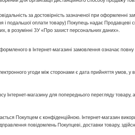
творений для організації дистанційного способу продажу това
овідальність за достовірність зазначеної при оформленні з
 і подальшої оплати товару) Покупець надає Продавцеві сво
их, в розумінні ЗУ «Про захист персональних даних».
формленого в Інтернет-магазині замовлення означає повну 
ектронного угоди між сторонами є дата прийняття умов, у ві
рсу Інтернет-магазину для попереднього перегляду товару,
дається Покупцем є конфіденційною. Інтернет-магазин вико
дправлення повідомлень Покупцеві, доставки товару, здійсн