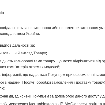
рін
дповідальність за невиконання або неналежне виконання ум
аконодавством України.
відповідальності за:
 зовнішній вигляд Товару;
ідність кольорової гами товару, що може відрізнятися від о
них комп'ютерів окремих моделей;
сть інформації, що надається Покупцем при оформленні замо
ої в наданні Послуг (обробки замовлення і доставку товару),
лю;
онні дії, здійснені Покупцем за допомогою даного доступу д
воїх мережевих ідентифікаторів - IP, MAC-адреси, логін та 