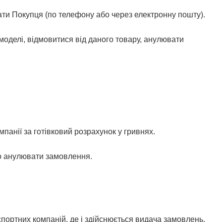
ати Покупця (по телефону або через електронну пошту).
 моделі, відмовитися від даного товару, анулювати
панії за готівковий розрахунок у гривнях.
во анулювати замовлення.
нспортних компаній, де і здійснюється видача замовлень.