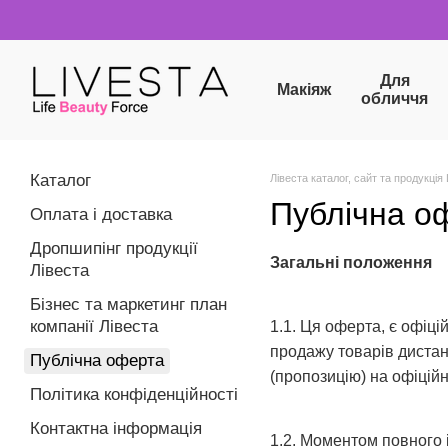
Перейти до основного контенту
Для
Макіяж
обличчя
Каталог
Лівеста каталог, сайт та продукція L
Публічна о
Оплата і доставка
Дропшипінг продукції
Загальні положення
Лівеста
Бізнес та маркетинг план
компанії Лівеста
1.1. Ця оферта, є офіці
продажу товарів дистан
Публічна оферта
(пропозицію) на офіційно
Політика конфіденційності
Контактна інформація
1.2. Моментом повного 