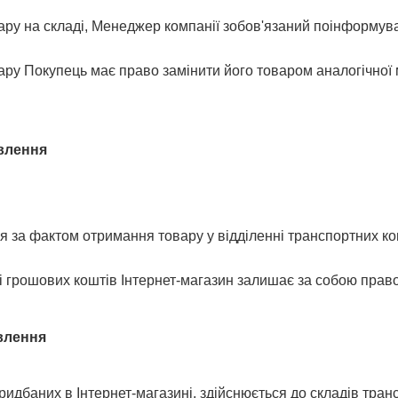
овару на складі, Менеджер компанії зобов'язаний поінформув
вару Покупець має право замінити його товаром аналогічної
влення
я за фактом отримання товару у відділенні транспортних ком
і грошових коштів Інтернет-магазин залишає за собою пра
влення
придбаних в Інтернет-магазині, здійснюється до складів тра