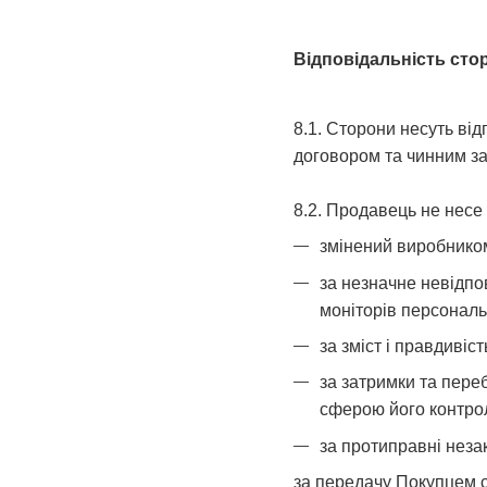
Відповідальність сто
8.1. Сторони несуть ві
договором та чинним з
8.2. Продавець не несе 
змінений виробником
за незначне невідпов
моніторів персональ
за зміст і правдиві
за затримки та переб
сферою його контро
за протиправні незак
за передачу Покупцем с