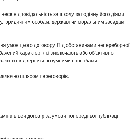
несе відповідальність за шкоду, заподіяну його діями
йну, юридичним особам, державі чи моральним засадам
ання умов цього договору. Під обставинами непереборної
бачений характер, які виключають або об'єктивно
ачити і відвернути розумними способами.
виключно шляхом переговорів.
міни в цей договір за умови попередньої публікації