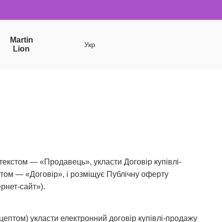
Martin
Укр
Lion
а текстом — «Продавець», укласти Договір купівлі-
стом — «Договір», і розміщує Публічну оферту
ернет-сайт»).
цептом) укласти електронний договір купівлі-продажу