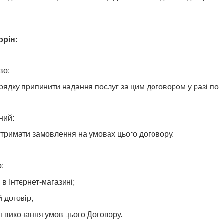
орін:
во:
рядку припинити надання послуг за цим договором у разі п
ний:
 отримати замовлення на умовах цього договору.
о:
в Інтернет-магазині;
 договір;
я виконання умов цього Договору.