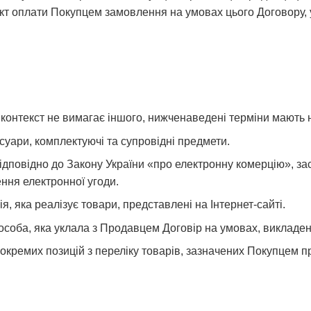
кт оплати Покупцем замовлення на умовах цього Договору, у 
о контекст не вимагає іншого, нижченаведені терміни мають 
есуари, комплектуючі та супровідні предмети.
відповідно до Закону України «про електронну комерцію», зас
ння електронної угоди.
я, яка реалізує товари, представлені на Інтернет-сайті.
 особа, яка уклала з Продавцем Договір на умовах, викладе
 окремих позицій з переліку товарів, зазначених Покупцем 