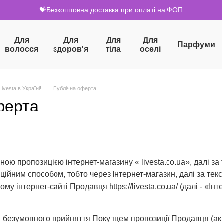
💝Безкоштовна доставка при оплаті на ФОП
Для
Для
Для
Для
Парфуми
волосся
здоров'я
тіла
оселі
ivesta в Україні!
Публічна оферта
ферта
йною пропозицією інтернет-магазину « livesta.co.ua», далі з
ційним способом, тобто через Інтернет-магазин, далі за тек
му інтернет-сайті Продавця https://livesta.co.ua/ (далі - «Інт
і безумовного прийняття Покупцем пропозиції Продавця (ак