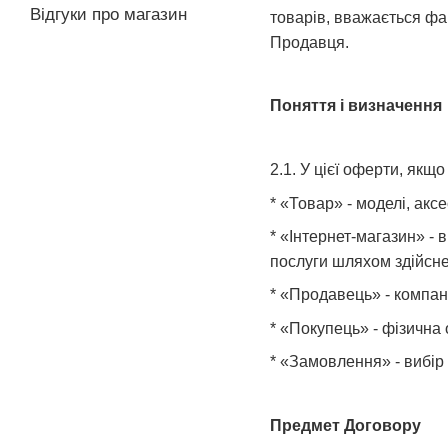
Відгуки про магазин
товарів, вважається фа
Продавця.
Поняття і визначення
2.1. У цієї оферти, якщ
* «Товар» - моделі, акс
* «Інтернет-магазин» - 
послуги шляхом здійсне
* «Продавець» - компані
* «Покупець» - фізична
* «Замовлення» - вибір
Предмет Договору