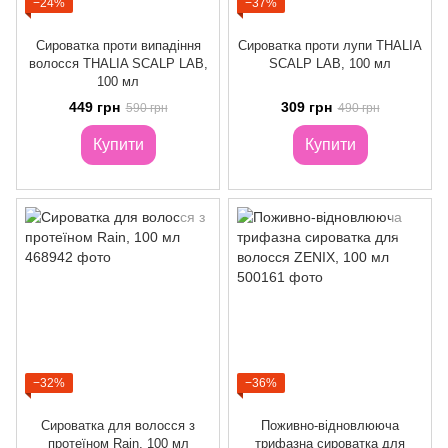
−24%
−37%
Сироватка проти випадіння
Сироватка проти лупи THALIA
волосся THALIA SCALP LAB,
SCALP LAB, 100 мл
100 мл
449 грн
309 грн
590 грн
490 грн
Купити
Купити
−32%
−36%
Сироватка для волосся з
Поживно-відновлююча
протеїном Rain, 100 мл
трифазна сироватка для