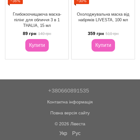
−36%
−30%
Глибокоочищаюча маска-
Охолоджувальна маска від
пілінг для обличчя 3 в 1
набряків LIVESTA, 100 мл
THALIA, 15 мл
89 грн
359 грн
140 грн
510 грн
Купити
Купити
+380660891535
Контактна інформація
Повна версія сайту
© 2026 Лівеста
Укр
Рус