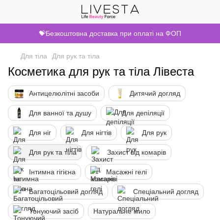
💝Безкоштовна доставка при оплаті на ФОП
Для тіла
Для рук та тіла
Косметика для рук та тіла Лівеста
Антицелюлітні засоби
Дитячий догляд
Для ванної та душу
Для депіляції
Для ніг
Для нігтів
Для рук
Для рук та тіла
Захист від комарів
Інтимна гігієна
Масажні гелі
Багатоцільовий догляд
Спеціальний догляд
Тонуючий засіб
Натуральне мило