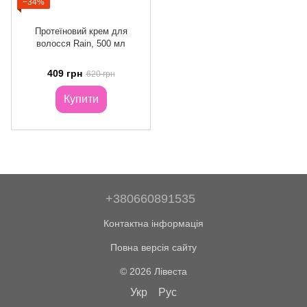
−34%
Протеїновий крем для
волосся Rain, 500 мл
409 грн
620 грн
Купити
+380660891535
Контактна інформація
Повна версія сайту
© 2026 Лівеста
Укр
Рус