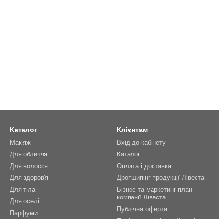
Каталог
Клієнтам
Макіяж
Вхід до кабінету
Для обличчя
Каталог
Для волосся
Оплата і доставка
Для здоров'я
Дропшипінг продукції Лівеста
Для тіла
Бізнес та маркетинг план
компанії Лівеста
Для оселі
Публічна оферта
Парфуми