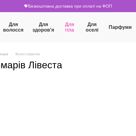
💝Безкоштовна доставка при оплаті на ФОП
Для
Для
Для
Для
Парфуми
волосся
здоров'я
тіла
оселі
омарів
Вологі серветки
омарів Лівеста