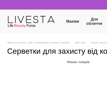
Перейти до основного контенту
Для
Макіяж
обличчя
Лівеста каталог, сайт та продукція Livesta в Україні!
Для тіла
Захист від к
Серветки для захисту від к
Немає товарів