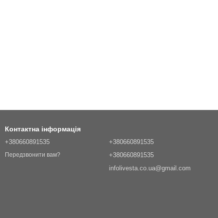
Контактна інформація
+380660891535
+380660891535
+380660891535
Передзвонити вам?
infolivesta.co.ua@gmail.com