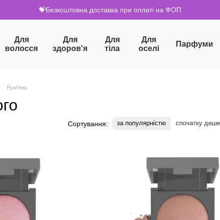
💝Безкоштовна доставка при оплаті на ФОП
Для
Для
Для
Для
Парфуми
волосся
здоров'я
тіла
оселі
Рум'яна
ого
за популярністю
спочатку деш
Сортування: