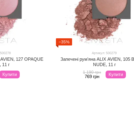
−35%
 500278
Артикул: 500279
X AVIEN, 127 OPAQUE
Запечені рум'яна ALIX AVIEN, 105
 11 г
NUDE, 11 г
1 190 грн
Купити
Купити
769 грн