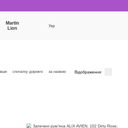
Martin
Укр
Lion
евше
спочатку дорожчі
за назвою
Відображення: