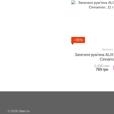
−35%
Артикул:
Запечені рум'яна ALIX
Cinnamo
1 190 грн
769 грн
© 2026 Лівеста