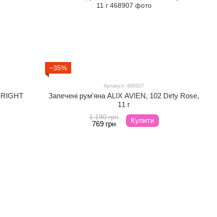
−35%
Артикул: 468907
 BRIGHT
Запечені рум'яна ALIX AVIEN, 102 Dirty Rose,
11 г
1 190 грн
Купити
769 грн