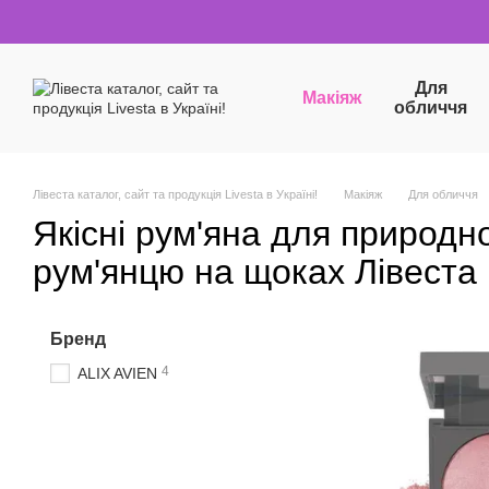
Перейти до основного контенту
Для
Макіяж
обличчя
Лівеста каталог, сайт та продукція Livesta в Україні!
Макіяж
Для обличчя
Якісні рум'яна для природн
рум'янцю на щоках Лівеста
Бренд
4
ALIX AVIEN