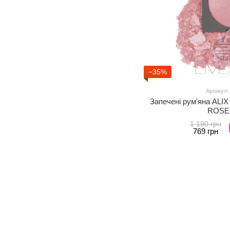
−35%
Артикул:
Запечені рум'яна ALI
ROSE,
1 190 грн
769 грн