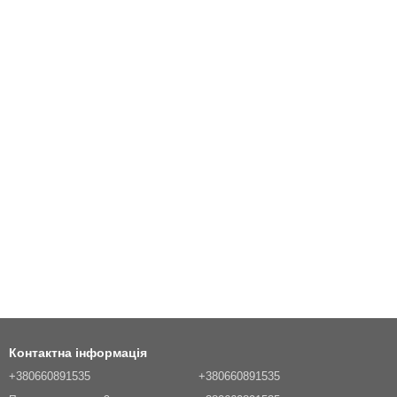
Контактна інформація
+380660891535
+380660891535