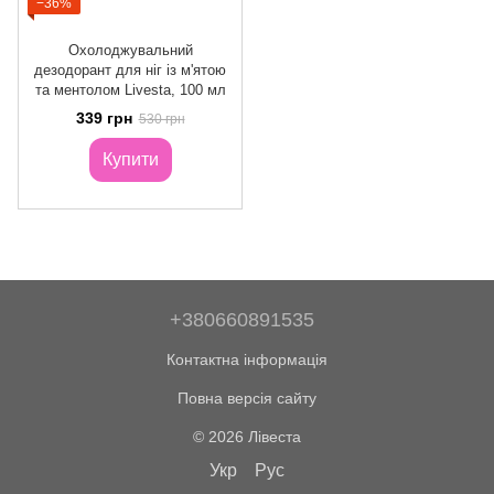
−36%
Охолоджувальний
дезодорант для ніг із м'ятою
та ментолом Livesta, 100 мл
339 грн
530 грн
Купити
+380660891535
Контактна інформація
Повна версія сайту
© 2026 Лівеста
Укр
Рус