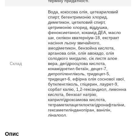
терміну придатності.
Вода, кокосова олія, цетеариловий
спирт, бегентримонію хлорид,
диметикон, цетиловий спирт,
цетримонію хлорид, віддушка,
феноксиетанол, кокамід ДЕА, масло
ши, силікон кватерніум-18, екстракт
насіння льону звичайного,
амодіметикон, бензойна кислота,
арганова олія, олія авокадо, олія
солодкого мигдалю, сік листя алое
Склад
вера, дегідрооцтова кислота,
кокамідоетил бетаїн, децет-7,
дипропіленгліколь, тридецет-5,
тридецет-6, ефірна олія соснової хвої,
бутиленгліколь, гліцерин, лаурет-9,
сорбат калію, 1,2-гександиол, лимонна
кислота, бензоат натрію,
каприлгідроксамова кислота,
тетраметилацетилоктагідронафталіни,
гексаметилінданопіран, ванілін,
ліналоол.
Опис