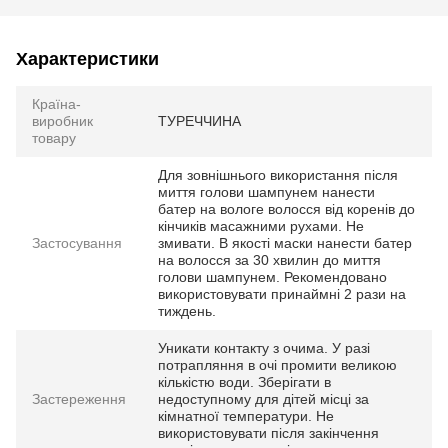
Характеристики
Країна-
виробник
ТУРЕЧЧИНА
товару
Для зовнішнього використання після
миття голови шампунем нанести
батер на вологе волосся від коренів до
кінчиків масажними рухами. Не
Застосування
змивати. В якості маски нанести батер
на волосся за 30 хвилин до миття
голови шампунем. Рекомендовано
використовувати принаймні 2 рази на
тиждень.
Уникати контакту з очима. У разі
потрапляння в очі промити великою
кількістю води. Зберігати в
Застереження
недоступному для дітей місці за
кімнатної температури. Не
використовувати після закінчення