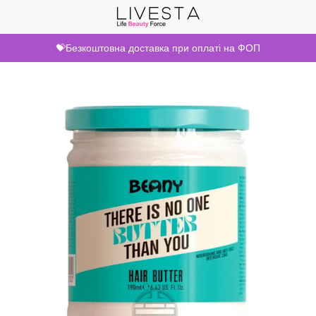
💝Безкоштовна доставка при оплаті на ФОП