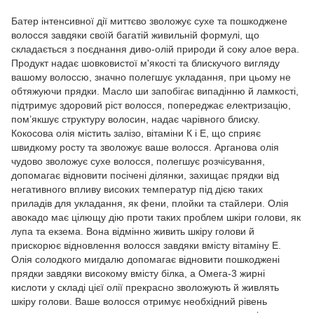
Батер інтенсивної дії миттєво зволожує сухе та пошкоджене
волосся завдяки своїй багатій живильній формулі, що
складається з поєднання диво-олій природи й соку алое вера.
Продукт надає шовковистої м'якості та блискучого вигляду
вашому волоссю, значно полегшує укладання, при цьому не
обтяжуючи прядки. Масло ши запобігає випадінню й ламкості,
підтримує здоровий ріст волосся, попереджає електризацію,
пом’якшує структуру волосин, надає чарівного блиску.
Кокосова олія містить залізо, вітаміни К і Е, що сприяє
швидкому росту та зволожує ваше волосся. Арганова олія
чудово зволожує сухе волосся, полегшує розчісування,
допомагає відновити посічені ділянки, захищає прядки від
негативного впливу високих температур під дією таких
приладів для укладання, як фени, плойки та стайлери. Олія
авокадо має цілющу дію проти таких проблем шкіри голови, як
лупа та екзема. Вона відмінно живить шкіру голови й
прискорює відновлення волосся завдяки вмісту вітаміну Е.
Олія солодкого мигдалю допомагає відновити пошкоджені
прядки завдяки високому вмісту білка, а Омега-3 жирні
кислоти у складі цієї олії прекрасно зволожують й живлять
шкіру голови. Ваше волосся отримує необхідний рівень