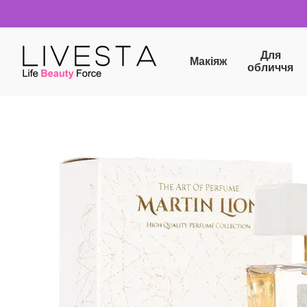
Перейти до основного контенту
Для
Макіяж
обличчя