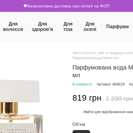
💝Безкоштовна доставка при оплаті на ФОП
Для
Для
Для
Для
Парфуми
волосся
здоров'я
тіла
оселі
Лівеста каталог, сайт та продукція Livest
Парфумована вода Martin Lion
Парфумована вода Mar
мл
В наявності
Артикул: 468629
На
819 грн
1 230 грн
Увійти
для відображення нак
%
Обʼєм