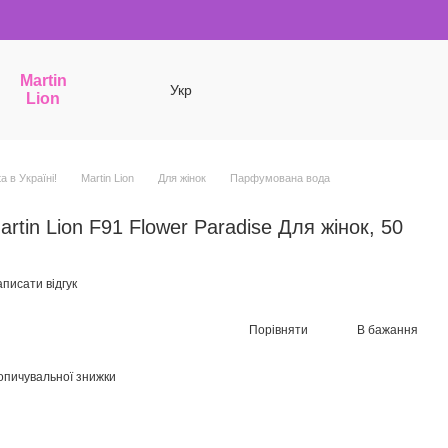
Martin
Укр
Lion
a в Україні!
Martin Lion
Для жінок
Парфумована вода
tin Lion F91 Flower Paradise Для жінок, 50
писати відгук
Порівняти
В бажання
опичувальної знижки