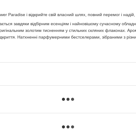
r Paradise і відкрийте свій власний шлях, повний перемог і надій, 
ягається завдяки відбірним есенціям і найновішому сучасному обла
 оригінальним золотим тисненням у стильних скляних флаконах. Ар
відкриття. Натхненні парфумерними бестселерами, зібраними з різних