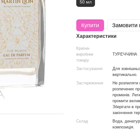
50 мл
Купити
Замовити
Характеристики
Країна-
виробник
ТУРЕЧЧИНА
товару
Застосування
Для зовнішньо
вертикально.
Застереження
Не розпиляти 
розпечених пр
променів. Легк
промити велик
Зберігати в п
закінчення тер
Склад
Вода, денатур
композиція.