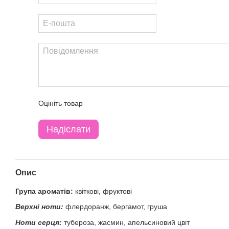
Оцініть товар
Надіслати
Опис
Група ароматів:
квіткові, фруктові
Верхні ноти
:
флердоранж, бергамот, груша
Ноти серця
:
тубероза, жасмин, апельсиновий цвіт