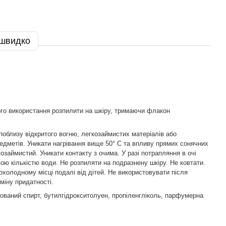
 швидко
го використання розпилити на шкіру, тримаючи флакон
поблизу відкритого вогню, легкозаймистих матеріалів або
едметів. Уникати нагрівання вище 50° С та впливу прямих сонячних
озаймистий. Уникати контакту з очима. У разі потрапляння в очі
ою кількістю води. Не розпиляти на подразнену шкіру. Не ковтати.
рохолодному місці подалі від дітей. Не використовувати після
міну придатності.
ований спирт, бутилгідрокситолуен, пропіленгліколь, парфумерна