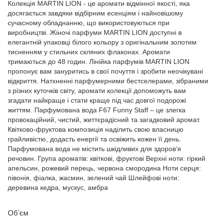
Колекція MARTIN LION - це аромати відмінної якості, яка
досягається завдяки відбірним есенціям і найновішому
сучасному обладнанню, що використовуються при
виробництві. Жіночі парфуми MARTIN LION доступні в
елегантній упаковці білого кольору з оригінальним золотим
тисненням у стильних скляних флаконах. Аромати
тримаються до 48 годин. Лінійка парфумів MARTIN LION
пропонує вам зануритись в свої почуття і зробити неочікувані
відкриття. Натхненні парфумерними бестселерами, зібраними
з різних куточків світу, аромати колекції допоможуть вам
згадати найкраще і стати краще під час довгої подорожі
життям. Парфумована вода F67 Funny Staff – це злегка
провокаційний, чистий, життєрадісний та загадковий аромат.
Квітково-фруктова композиція наділить свою власницю
грайливістю, додасть енергії та освіжить кожен її день.
Парфумована вода не містить шкідливих для здоров‘я
речовин. Група ароматів: квіткові, фруктові Верхні ноти: гіркий
апельсин, рожевий перець, червона смородина Ноти серця:
півонія, фіалка, жасмин, зелений чай Шлейфові ноти:
деревина кедра, мускус, амбра
Обʼєм