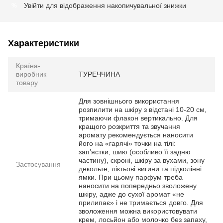
Увійти
для відображення накопичувальної знижки
%
Характеристики
Країна-
виробник
ТУРЕЧЧИНА
товару
Для зовнішнього використання
розпилити на шкіру з відстані 10-20 см,
тримаючи флакон вертикально. Для
кращого розкриття та звучання
аромату рекомендується наносити
його на «гарячі» точки на тілі:
зап’ястки, шию (особливо її задню
частину), скроні, шкіру за вухами, зону
Застосування
декольте, ліктьові вигини та підколінні
ямки. При цьому парфум треба
наносити на попередньо зволожену
шкіру, адже до сухої аромат «не
прилипає» і не тримається довго. Для
зволоження можна використовувати
крем, лосьйон або молочко без запаху,