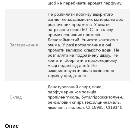
щоб не перебивати аромат парфуму.
Не розпиляти поблизу відкритого
вогню, легкозаймистих матеріалів або
розпечених предметів. Уникати
нагрівання вище 50° С та впливу
прямих сонячних променів.
Легкозаймистий. Уникати контакту з
Застереження
очима. У разі потрапляння в очі
промити великою кількістю води. Не
розпиляти на подразнену шкіру. Не
ковтати. Зберігати в прохолодному
місці подалі від дітей. Не
використовувати після закінчення
терміну придатності.
Денатурований спирт, вода,
парфумерна композиція,
Склад
пропіленгліколь, бутилгідрокситолуен,
бензиловий спирт, гексилциннамаль,
лімонен, ліналоол, CI 15985, CI19140.
Опис