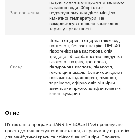
потрапляння в очі промити великою
кількістю води. Зберігати в
Застереження
недоступному для дітей місці за
кімнатної температури. Не
використовувати після закінчення
терміну придатності.
Вода, гліцерин, гліцерил глюкозид,
пантенол, бензоат натрію, ПЕГ-40
гідрогенізована касторова олія,
тридецет-9, сорбат калію, віддушка,
глюконат натрію, трегалоза,
Склад
гіалуронова кислота, ліналоол,
гексилциннамаль, бензилсаліцилат,
гексаметилінданопіран, лімонен,
терпінеол, ефірна олія зі шкірки
апельсина гіркого, альфа-ізометил
іонон, кумарин.
Опис
П’ятиетапна програма BARRIER BOOSTING пропонує не
просто догляд наступного покоління, а продуману стратегію
для майбутньої краси та стійкості вашої шкіри. Спочатку