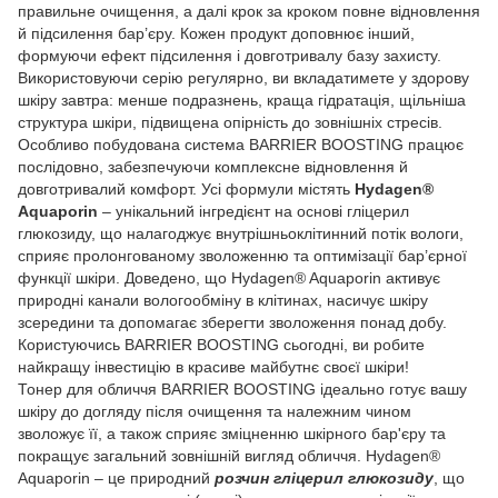
правильне очищення, а далі крок за кроком повне відновлення
й підсилення бар’єру. Кожен продукт доповнює інший,
формуючи ефект підсилення і довготривалу базу захисту.
Використовуючи серію регулярно, ви вкладатимете у здорову
шкіру завтра: менше подразнень, краща гідратація, щільніша
структура шкіри, підвищена опірність до зовнішніх стресів.
Особливо побудована система BARRIER BOOSTING працює
послідовно, забезпечуючи комплексне відновлення й
довготривалий комфорт. Усі формули містять
Hydagen®
Aquaporin
– унікальний інгредієнт на основі гліцерил
глюкозиду, що налагоджує внутрішньоклітинний потік вологи,
сприяє пролонгованому зволоженню та оптимізації бар’єрної
функції шкіри. Доведено, що Hydagen® Aquaporin активує
природні канали вологообміну в клітинах, насичує шкіру
зсередини та допомагає зберегти зволоження понад добу.
Користуючись BARRIER BOOSTING сьогодні, ви робите
найкращу інвестицію в красиве майбутнє своєї шкіри!
Тонер для обличчя BARRIER BOOSTING ідеально готує вашу
шкіру до догляду після очищення та належним чином
зволожує її, а також сприяє зміцненню шкірного бар'єру та
покращує загальний зовнішній вигляд обличчя. Hydagen®
Aquaporin – це природний
розчин гліцерил глюкозиду
, що