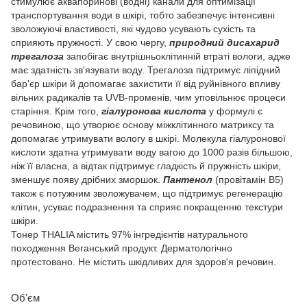
стимулює аквапоринові (водні) канали для оптимізації
транспортування води в шкірі, тобто забезпечує інтенсивні
зволожуючі властивості, які чудово усувають сухість та
сприяють пружності. У свою чергу,
природний дисахарид
трегалоза
запобігає внутрішньоклітинній втраті вологи, адже
має здатність зв'язувати воду. Трегалоза підтримує ліпідний
бар'єр шкіри й допомагає захистити її від руйнівного впливу
вільних радикалів та UVB-променів, чим уповільнює процеси
старіння. Крім того,
гіалуронова кислота
у формулі є
речовиною, що утворює основу міжклітинного матриксу та
допомагає утримувати вологу в шкірі. Молекула гіалуронової
кислоти здатна утримувати воду вагою до 1000 разів більшою,
ніж її власна, а відтак підтримує гладкість й пружність шкіри,
зменшує появу дрібних зморшок.
Пантенол
(провітамін B5)
також є потужним зволожувачем, що підтримує регенерацію
клітин, усуває подразнення та сприяє покращенню текстури
шкіри.
Тонер THALIA містить 97% інгредієнтів натурального
походження Веганський продукт. Дерматологічно
протестовано. Не містить шкідливих для здоров'я речовин.
Обʼєм