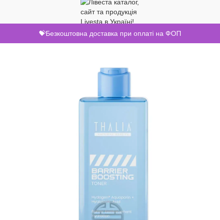
💝Безкоштовна доставка при оплаті на ФОП