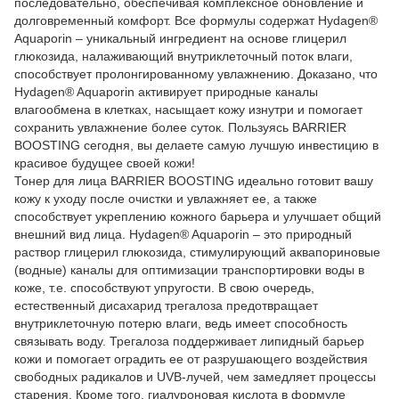
последовательно, обеспечивая комплексное обновление и
долговременный комфорт. Все формулы содержат Hydagen®
Aquaporin – уникальный ингредиент на основе глицерил
глюкозида, налаживающий внутриклеточный поток влаги,
способствует пролонгированному увлажнению. Доказано, что
Hydagen® Aquaporin активирует природные каналы
влагообмена в клетках, насыщает кожу изнутри и помогает
сохранить увлажнение более суток. Пользуясь BARRIER
BOOSTING сегодня, вы делаете самую лучшую инвестицию в
красивое будущее своей кожи!
Тонер для лица BARRIER BOOSTING идеально готовит вашу
кожу к уходу после очистки и увлажняет ее, а также
способствует укреплению кожного барьера и улучшает общий
внешний вид лица. Hydagen® Aquaporin – это природный
раствор глицерил глюкозида, стимулирующий аквапориновые
(водные) каналы для оптимизации транспортировки воды в
коже, т.е. способствуют упругости. В свою очередь,
естественный дисахарид трегалоза предотвращает
внутриклеточную потерю влаги, ведь имеет способность
связывать воду. Трегалоза поддерживает липидный барьер
кожи и помогает оградить ее от разрушающего воздействия
свободных радикалов и UVB-лучей, чем замедляет процессы
старения. Кроме того, гиалуроновая кислота в формуле