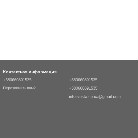
Контактная информация
+380660891535
+380660891535
+380660891535
Перезвонить вам?
infolivesta.co.ua@gmail.com