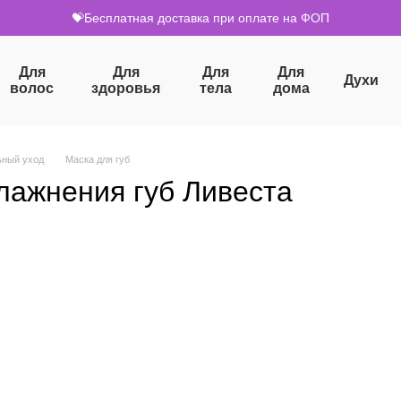
💝Бесплатная доставка при оплате на ФОП
Для
Для
Для
Для
Духи
волос
здоровья
тела
дома
ьный уход
Маска для губ
лажнения губ Ливеста