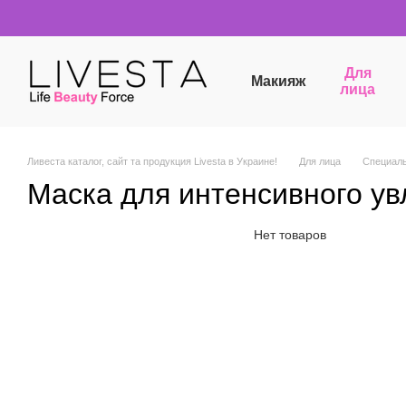
Перейти к основному контенту
Для
Макияж
лица
Ливеста каталог, сайт та продукция Livesta в Украине!
Для лица
Специал
Маска для интенсивного ув
Нет товаров