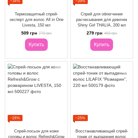
−34%
−39%
Термозащитный спрей-
Спрей для облегчения
эксперт для волос All in One
расчесывания для девочек
Livesta, 150 мл
Shiny Girl THALIA, 200 мл
509 грн
279 грн
770 грн
460 грн
Купить
Купить
−26%
−25%
Спрей-лосьон для кожи
Восстанавливающий спрей-
головы и волос Refresh&Grow
тоник от выпадения волос