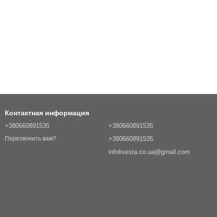
Контактная информация
+380660891535
+380660891535
+380660891535
Перезвонить вам?
infolivesta.co.ua@gmail.com