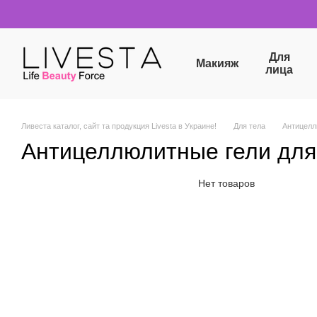
Перейти к основному контенту
Для
Макияж
лица
Ливеста каталог, сайт та продукция Livesta в Украине!
Для тела
Антицелл
Антицеллюлитные гели для
Нет товаров