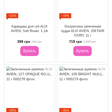
−31%
−34%
Карандаш для губ ALIX
Ультратонка запеченная
AVIEN, Soft Brown, 1,14г
пудра ALIX AVIEN, 259 FAIR
IVORY, 11 г
399 грн
719 грн
580 грн
1 090 грн
Купить
Купить
−35%
−35%