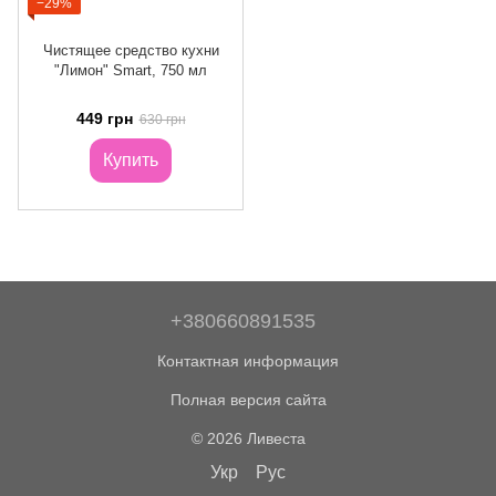
−29%
Чистящее средство кухни
"Лимон" Smart, 750 мл
449 грн
630 грн
Купить
+380660891535
Контактная информация
Полная версия сайта
© 2026 Ливеста
Укр
Рус