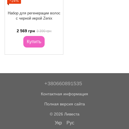
−24%
Набор для регенерации волос
с черной икрой Zenix
2 569 грн
3 390 грн
Купить
+380660891535
Контактная информация
Полная версия сайта
© 2026 Ливеста
Укр
Рус