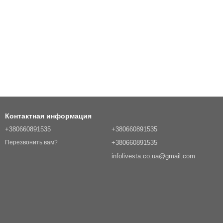
Контактная информация
+380660891535
+380660891535
+380660891535
Перезвонить вам?
infolivesta.co.ua@gmail.com