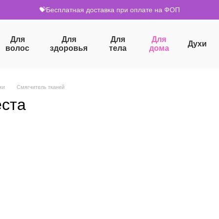
💝Бесплатная доставка при оплате на ФОП
Для
Для
Для
Для
Духи
волос
здоровья
тела
дома
ки
Смягчитель тканей
еста