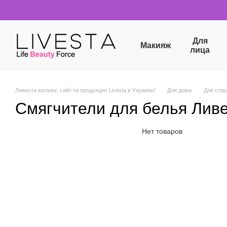
Перейти к основному контенту
Для
Макияж
лица
Ливеста каталог, сайт та продукция Livesta в Украине!
Для дома
Для стир
Смягчители для белья Лив
Нет товаров