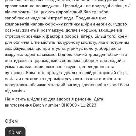
вразливими до пошкоджень. Цераміди - це природні ліпіди, які
відновлюють і зміцнюють гідропілідний бар'єр шкіри,
запобігаючи надмірній втраті води. Поєднання цих
компонентів наповнює кожну клітинку шкіри енергією, чудово
освіжає, живить й розгладжує, долає зморшки, захищає від
стресових зовнішніх факторів (мороз, вітер). Більш того, крем
для обличчя Erne містить гіалуронову кислоту, яка є потужним
зволожувачем, що притягує та утримує вологу, зберігаючи
шкіру молодою та свіжою. Відновлюючий крем для обличчя з
пептидами та церамідами є хорошим вибором для людей з
усіма типами шкіри, включно із сухою, зневодненою та
чутливою. Крім того, продукт ідеально підійде старіючій шкірі,
оскільки пептиди та цераміди усувають ознаки старіння та
повертають обличчю молодий вигляд. Ідеальний в якості бази
під макіяж.
Не містить шкідливих для здоров’я речовин. Дата
виготовлення Batch number BH0963 - 11.2023
Обʼєм
50 мл