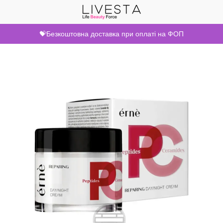
💝Безкоштовна доставка при оплаті на ФОП