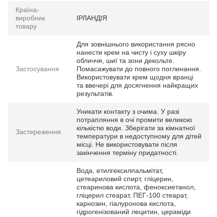
Країна-
виробник
ІРЛАНДІЯ
товару
Для зовнішнього використання рясно
нанести крем на чисту і суху шкіру
обличчя, шиї та зони декольте.
Застосування
Помасажувати до повного поглинання.
Використовувати крем щодня вранці
та ввечері для досягнення найкращих
результатів.
Уникати контакту з очима. У разі
потрапляння в очі промити великою
кількістю води. Зберігати за кімнатної
Застереження
температури в недоступному для дітей
місці. Не використовувати після
закінчення терміну придатності.
Вода, етилгексилпальмітат,
цетеариловий спирт, гліцерин,
стеаринова кислота, феноксиетанол,
гліцерил стеарат, ПЕГ-100 стеарат,
карнозин, гіалуронова кислота,
гідрогенізований лецитин, цераміди