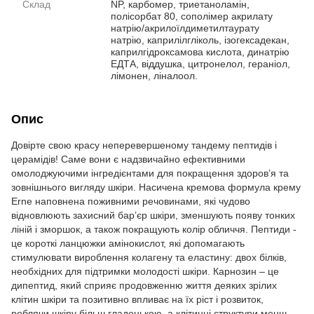
Склад
NP, карбомер, триетаноламін,
полісорбат 80, сополімер акрилату
натрію/акрилоїлдиметилтаурату
натрію, каприлілгліколь, ізогексадекан,
каприлгідроксамова кислота, динатрію
ЕДТА, віддушка, цитронелол, гераніол,
лімонен, ліналоол.
Опис
Довірте свою красу неперевершеному тандему пептидів і
церамідів! Саме вони є надзвичайно ефективними
омолоджуючими інгредієнтами для покращення здоров’я та
зовнішнього вигляду шкіри. Насичена кремова формула крему
Erne наповнена поживними речовинами, які чудово
відновлюють захисний бар’єр шкіри, зменшують появу тонких
ліній і зморшок, а також покращують колір обличчя. Пептиди -
це короткі ланцюжки амінокислот, які допомагають
стимулювати вироблення колагену та еластину: двох білків,
необхідних для підтримки молодості шкіри. Карнозин – це
дипептид, який сприяє продовженню життя деяких зрілих
клітин шкіри та позитивно впливає на їх ріст і розвиток,
роблячи шкіру більш гладенькою, а клітинні структури менш