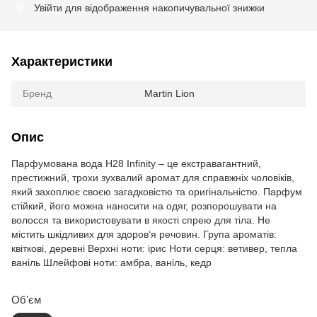
Увійти
для відображення накопичувальної знижки
%
Характеристики
Бренд
Martin Lion
Опис
Парфумована вода H28 Infinity – це екстравагантний,
престижний, трохи зухвалий аромат для справжніх чоловіків,
який захоплює своєю загадковістю та оригінальністю. Парфум
стійкий, його можна наносити на одяг, розпорошувати на
волосся та використовувати в якості спрею для тіла. Не
містить шкідливих для здоров‘я речовин. Група ароматів:
квіткові, деревні Верхні ноти: ірис Ноти серця: ветивер, тепла
ваніль Шлейфові ноти: амбра, ваніль, кедр
Обʼєм