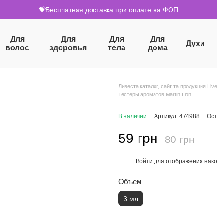
💝Бесплатная доставка при оплате на ФОП
Для
Для
Для
Для
Духи
волос
здоровья
тела
дома
Ливеста каталог, сайт та продукция Live
Тестеры ароматов Martin Lion
В наличии
Артикул: 474988
Ост
59 грн
80 грн
Войти
для отображения нако
%
Объем
3 мл