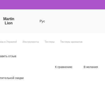
Martin
Рус
Lion
sta в Украине!
Инструменты
Тестеры
Тестеры ароматов
авить отзыв
К сравнению
В желания
пительной скидки