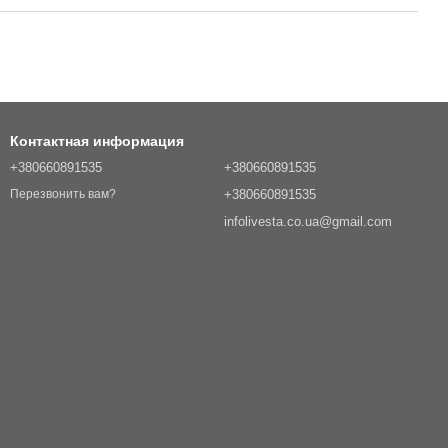
Контактная информация
+380660891535
+380660891535
+380660891535
Перезвонить вам?
infolivesta.co.ua@gmail.com