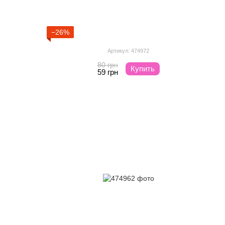
−26%
Артикул: 474972
80 грн
Купить
59 грн