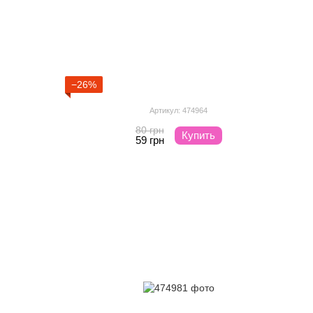
−26%
Артикул: 474964
80 грн
Купить
59 грн