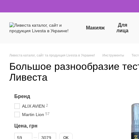
Перейти к основному контенту
Для
Макияж
лица
Ливеста каталог, сайт та продукция Livesta в Украине!
Инструменты
Тес
Большое разнообразие тес
Ливеста
Бренд
2
ALIX AVIEN
57
Martin Lion
Цена, грн
От Цена, грн
До Цена, грн
OK