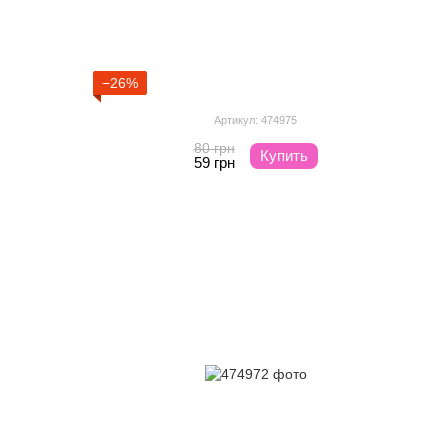
−26%
Артикул: 474975
80 грн
Купить
59 грн