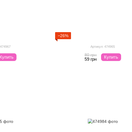
−26%
 474967
Артикул: 474965
80 грн
Купить
Купить
59 грн