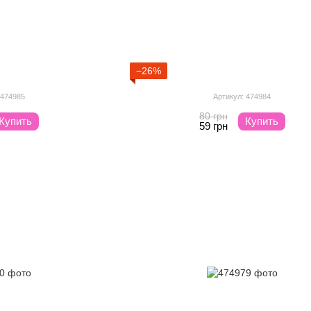
−26%
 474985
Артикул: 474984
80 грн
Купить
Купить
59 грн