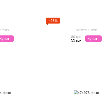
−26%
 474980
Артикул: 474979
80 грн
Купить
Купить
59 грн