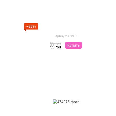
−26%
Артикул: 474981
80 грн
Купить
59 грн