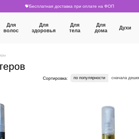
💝Бесплатная доставка при оплате на ФОП
Для
Для
Для
Для
Духи
волос
здоровья
тела
дома
теры
теров
по популярности
сначала деше
Сортировка: