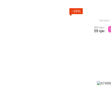
−26%
Артикул:
80 грн
59 грн