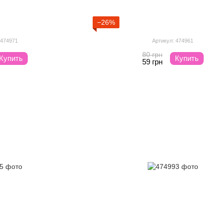
−26%
 474971
Артикул: 474961
80 грн
Купить
Купить
59 грн