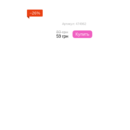
−26%
Артикул: 474962
80 грн
Купить
59 грн