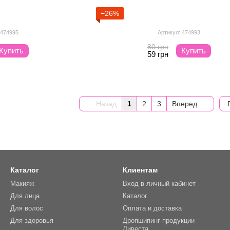
−26%
 474995
Артикул: 474993
80 грн
Купить
Купить
59 грн
Назад
1
2
3
Вперед
Каталог
Клиентам
Макияж
Вход в личный кабинет
Для лица
Каталог
Для волос
Оплата и доставка
Для здоровья
Дропшипинг продукции
Ливеста