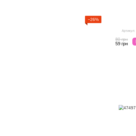
−26%
Артикул:
80 грн
59 грн