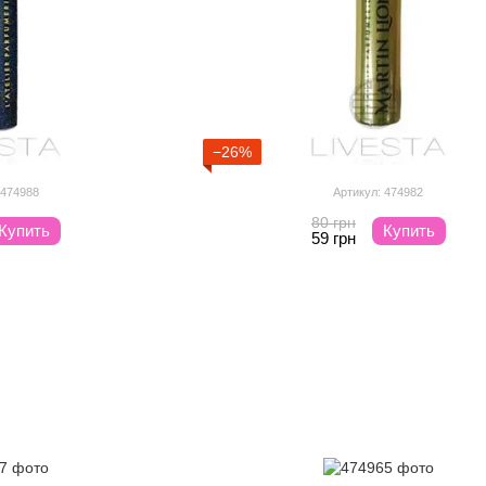
−26%
 474988
Артикул: 474982
80 грн
Купить
Купить
59 грн