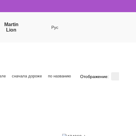
Martin
Рус
Lion
вле
сначала дороже
по названию
Отображение: