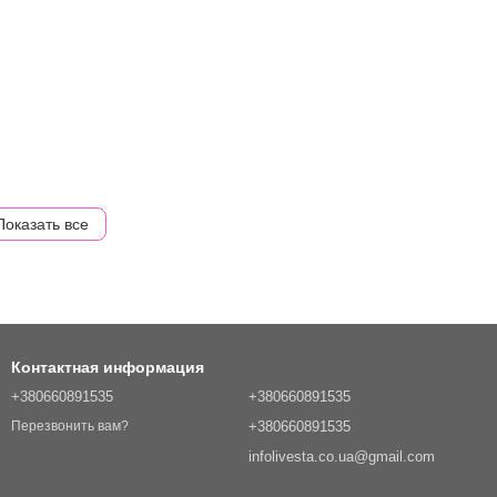
Показать все
Контактная информация
+380660891535
+380660891535
+380660891535
Перезвонить вам?
infolivesta.co.ua@gmail.com