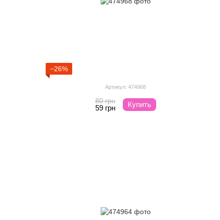
−26%
Артикул: 474968
80 грн
Купить
59 грн