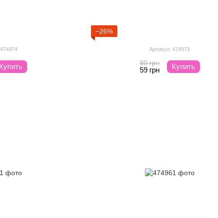
−26%
 474974
Артикул: 474973
80 грн
Купить
Купить
59 грн