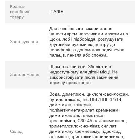
Країна-
виробник
ІТАЛІЯ
товару
Для зовнішнього використання
нанести крем невеликими мазками на
щоки, лоб і підборіддя, розтушувати
Застосування
круговими рухами від центру до
периферії за допомогою подушечок
пальців, пензля або спонжа.
Щільно закривати. Зберігати в
недоступному для дітей місці. Не
Застереження
використовувати після закінчення
терміну придатності.
Вода, диметикон, циклогексасилоксан,
бутиленгліколь, Біс-ПЕГ/ППГ-14/14
диметикон, гліцерин,
поліметилметакрилат, кремнезем,
диметикон/вініл диметикон
кросполімер, C30-45 алкілдиметикон,
триметилсилоксисилікат, силілат
Склад
диметикону кремнезему, гідроксид
алюмінію, триетоксикаприлилсилан,