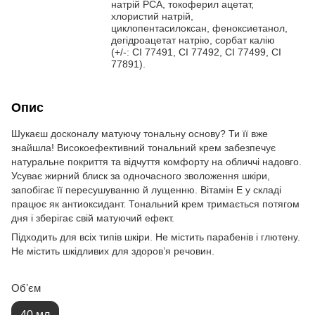
натрій PCA, токоферил ацетат,
хлористий натрій,
циклопентасилоксан, феноксиетанол,
дегідроацетат натрію, сорбат калію
(+/-: CI 77491, CI 77492, CI 77499, CI
77891).
Опис
Шукаєш досконалу матуючу тональну основу? Ти її вже
знайшла! Високоефективний тональний крем забезпечує
натуральне покриття та відчуття комфорту на обличчі надовго.
Усуває жирний блиск за одночасного зволоження шкіри,
запобігає її пересушуванню й лущенню. Вітамін Е у складі
працює як антиоксидант. Тональний крем тримається потягом
дня і зберігає свій матуючий ефект.
Підходить для всіх типів шкіри. Не містить парабенів і глютену.
Не містить шкідливих для здоров’я речовин.
Обʼєм
40 мл