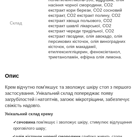
насіння чорної смородини, CO2
екстракт кори берези, CO2 сосновий
екстракт, CO2 екстракт полину, CO2
екстракт хвоща польового, CO2
Склад
екстракт шавлії лікарської, CO2
екстракт череди тридільної, CO2
екстракт гвоздики, олія авокадо, олія
персикових кісточок, олія виноградних
кісточок, олія макадамії,
етилгексилгліцерин, феноксіетанол,
триетаноламін, ефірна олія лимона.
Опис
Крем відчутно пом’якшує та зволожує шкіру стоп з першого
застосування. Унікальний склад попереджає появу
загрубілостей і натоптнів, загоює мікротріщини, забезпечує
свіжість надовго.
Унікальний склад крему
✔
с
ечовина
пом'якшує і зволожує шкіру, стимулює відлущення
ороговілого шару;
✔
олія кісточок чорної смородини
глибоко живить стопи,