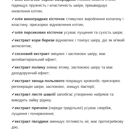
підвищує пружність і еластичність шкіри, пришвидшує
оновлення клітин;
✔
олія виноградних кісточок
стимулює вироблення колагену і
еластину, прискорює відновлення клітин;
✔
олія персикових кісточок
усуває лущення та сухість шкіри;
✔
екстракт кори берези
відновлює і тонізує шкіру, діє як м'який
антисептик;
✔
сосновий екстракт
зміцнює і заспокоює шкіру, має
антибактеріальний ефект;
✔
екстракт полину
знімає втому, заспокоює шкіру та має
дезодоруючий ефект;
✔
екстракт хвоща польового
покращує кровообіг, прискорює
регенерацію шкіри, заспокоює, знищує бактерії;
✔
екстракт листя шавлії
запобігає утворенню набряків та
виводить зайву рідину;
✔
екстракт причепи
(череди тридільної)
усуває свербіж,
лущення і почервоніння;
✔
екстракт гвоздики
зменшує пітливість ніг, має протигрибкову
дію;