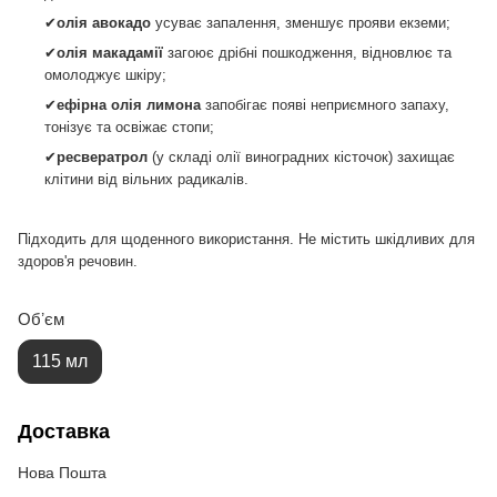
✔
олія авокадо
усуває запалення, зменшує прояви екземи;
✔
олія макадамії
загоює дрібні пошкодження, відновлює та
омолоджує шкіру;
✔
ефірна олія лимона
запобігає появі неприємного запаху,
тонізує та освіжає стопи;
✔
ресвератрол
(у складі олії виноградних кісточок)
захищає
клітини від вільних радикалів.
Підходить для щоденного використання. Не містить шкідливих для
здоров'я речовин.
Обʼєм
115 мл
Доставка
Нова Пошта