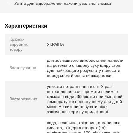
Увійти
для відображення накопичувальної знижки
%
Характеристики
Країна-
виробник
УКРАЇНА
товару
для зовнішнього використання нанести
на ретельно очищену суху шкіру стоп.
Застосування
Для найкращого результату наносити
перед сном й одягати шкарпетки.
уникати потрапляння в очі. У разі
потрапляння в очі промити великою
кількістю води. Зберігати при кімнатній
Застереження
температурі в недоступному для дітей
місці. Не використовувати після
закінчення терміну придатності.
вода, сечовина, гліцерин, стеаринова
кислота, гліцерил стеарат (та)
поліетиленгліколь-100, віддушка, олія