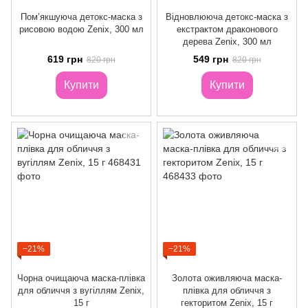
Пом’якшуюча детокс-маска з
Відновлююча детокс-маска з
рисовою водою Zenix, 300 мл
екстрактом драконового
дерева Zenix, 300 мл
619 грн
549 грн
820 грн
820 грн
Купити
Купити
−21%
−21%
Чорна очищаюча маска-плівка
Золота оживляюча маска-
для обличчя з вугіллям Zenix,
плівка для обличчя з
15 г
гекторитом Zenix, 15 г