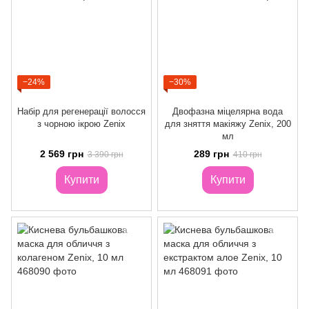
−24%
−30%
Набір для регенерації волосся
Двофазна міцелярна вода
з чорною ікрою Zenix
для зняття макіяжу Zenix, 200
мл
2 569 грн
289 грн
3 390 грн
410 грн
Купити
Купити