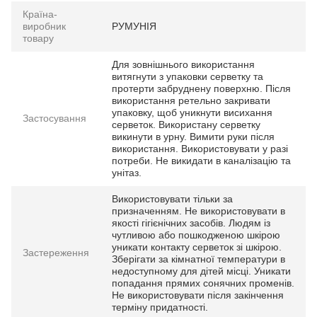
Країна-
виробник
РУМУНІЯ
товару
Для зовнішнього використання
витягнути з упаковки серветку та
протерти забруднену поверхню. Після
використання ретельно закривати
упаковку, щоб уникнути висихання
Застосування
серветок. Використану серветку
викинути в урну. Вимити руки після
використання. Використовувати у разі
потреби. Не викидати в каналізацію та
унітаз.
Використовувати тільки за
призначенням. Не використовувати в
якості гігієнічних засобів. Людям із
чутливою або пошкодженою шкірою
уникати контакту серветок зі шкірою.
Застереження
Зберігати за кімнатної температури в
недоступному для дітей місці. Уникати
попадання прямих сонячних променів.
Не використовувати після закінчення
терміну придатності.