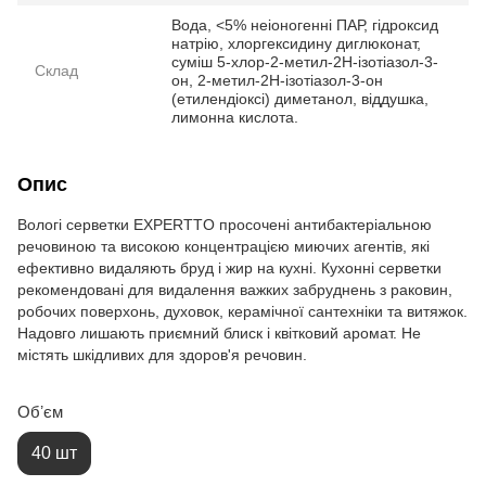
Вода, <5% неіоногенні ПАР, гідроксид
натрію, хлоргексидину диглюконат,
суміш 5-хлор-2-метил-2H-ізотіазол-3-
Склад
он, 2-метил-2H-ізотіазол-3-он
(етилендіоксі) диметанол, віддушка,
лимонна кислота.
Опис
Вологі серветки EXPERTTO просочені антибактеріальною
речовиною та високою концентрацією миючих агентів, які
ефективно видаляють бруд і жир на кухні. Кухонні серветки
рекомендовані для видалення важких забруднень з раковин,
робочих поверхонь, духовок, керамічної сантехніки та витяжок.
Надовго лишають приємний блиск і квітковий аромат. Не
містять шкідливих для здоров'я речовин.
Обʼєм
40 шт