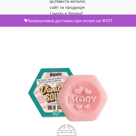
💝Безкоштовна доставка при оплаті на ФОП