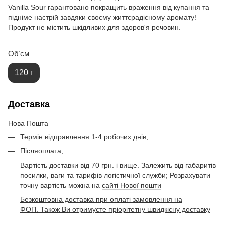
Vanilla Sour гарантовано покращить враження від купання та
підніме настрій завдяки своєму життєрадісному аромату!
Продукт не містить шкідливих для здоров'я речовин.
Обʼєм
120 г
Доставка
Нова Пошта
Термін відправлення 1-4 робочих днів;
Післяоплата;
Вартість доставки від 70 грн. і вище. Залежить від габаритів
посилки, ваги та тарифів логістичної служби; Розрахувати
точну вартість можна на
сайті Нової пошти
Безкоштовна доставка при оплаті замовлення на
ФОП. Також Ви отримуєте пріорітетну швидкісну доставку