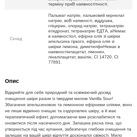
терміну приВ наявностітності.
Пальмат натрію, пальмовий кернелат
натрію, воВ наявності, віддушка,
гліцерин, хлорид натрію, тетранатрію
етидронат, тетранатрію ЕДТА, аНемає
в наявностіол, ефірна олія зі шкірки
Склад
апельсина гіркого, ефірна олія зі
шкірки лимона, диметилфеНемає в
наявностіилацетат, лімонен,
ліналілацетат, ванілін, CI 14720, CI
77891.
Опис
Відкрийте для себе природний та освіжаючий досвід
очищення шкіри разом із твердим милом Vanilla Sour!
Збагачене апельсиновою та лимонною ефірними оліями, воно
не лише відмінно очищає та оздоровлює шкіру, а й має
терапевтичний ефект, допомагаючи вам розслабитися та
оновитися після насиченого дня. Запашна рясна піна, що
утворюється під час купання, забезпечує глибоке очищення та
залишає на вашій шкірі відчуття досконалої свіжості. Мило