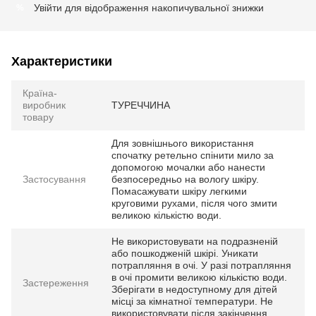
Увійти
для відображення накопичувальної знижки
%
Характеристики
Країна-
виробник
ТУРЕЧЧИНА
товару
Для зовнішнього використання
спочатку ретельно спінити мило за
допомогою мочалки або нанести
Застосування
безпосередньо на вологу шкіру.
Помасажувати шкіру легкими
круговими рухами, після чого змити
великою кількістю води.
Не використовувати на подразненій
або пошкодженій шкірі. Уникати
потрапляння в очі. У разі потрапляння
в очі промити великою кількістю води.
Застереження
Зберігати в недоступному для дітей
місці за кімнатної температури. Не
використовувати після закінчення