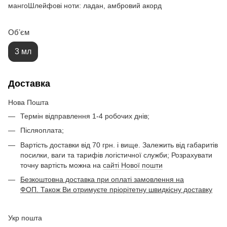
мангоШлейфові ноти: ладан, амбровий акорд
Обʼєм
3 мл
Доставка
Нова Пошта
Термін відправлення 1-4 робочих днів;
Післяоплата;
Вартість доставки від 70 грн. і вище. Залежить від габаритів
посилки, ваги та тарифів логістичної служби; Розрахувати
точну вартість можна на
сайті Нової пошти
Безкоштовна доставка при оплаті замовлення на
ФОП. Також Ви отримуєте пріорітетну швидкісну доставку
Укр пошта