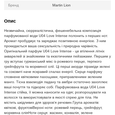
Бренд
Martin Lion
Опис
Незвичайна, сюрреалістична, фешенебельна композиція
парфумованої води U04 Love Intense полонить з перших нот.
Аромат пробуджує та заряджає позитивною енергією. З ним
прокидається ваша сексуальність і природна чарівність.
Оригінальний парфум U04 Love Intense - це втілення літніх
акварелей зі знайомими та екзотичними пейзажами. Першим у
гру вступає гурманський мікс із рожевого перцю, терпкого
грейпфрута та морквяної олії. Ці перші акорди піраміди зелені
та соковиті наче яскравий спалах енергії. Серце парфуму
сповнене квітковими пахощами, приправленими зеленим
манго. Тісна взаємодія ладану та амбри остаточно захоплює
ваші почуття та підкоряє собі. Парфумована вода U04 Love
Intense стійка, її можна наносити на одяг, розпорошувати на
волосся та використовувати в якості спрею для тіла. Не
містить шкідливих для здоров‘я речовин.Група ароматів:
квіткові, фруктовіВерхні ноти: рожевий перець, грейпфрут,
морквяна оліяНоти серця: жасмин, конвалія, зелене