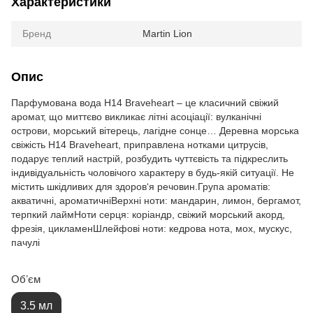
Характеристики
Бренд
Martin Lion
Опис
Парфумована вода H14 Braveheart – це класичний свіжий
аромат, що миттєво викликає літні асоціації: вулканічні
острови, морський вітерець, лагідне сонце… Деревна морська
свіжість H14 Braveheart, приправлена нотками цитрусів,
подарує теплий настрій, розбудить чуттєвість та підкреслить
індивідуальність чоловічого характеру в будь-якій ситуації. Не
містить шкідливих для здоров‘я речовин.Група ароматів:
акватичні, ароматичніВерхні ноти: мандарин, лимон, бергамот,
терпкий лаймНоти серця: коріандр, свіжий морський акорд,
фрезія, цикламенШлейфові ноти: кедрова нота, мох, мускус,
пачулі
Обʼєм
3.5 мл