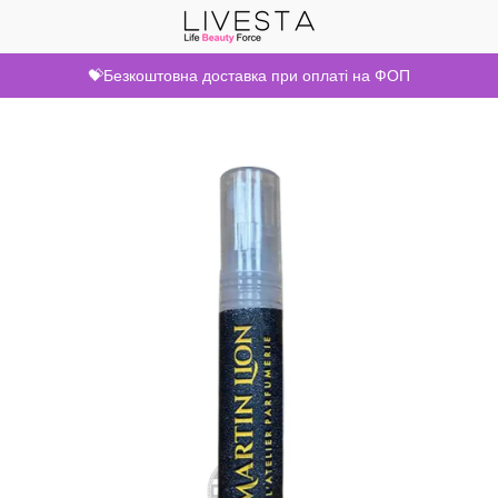
💝Безкоштовна доставка при оплаті на ФОП