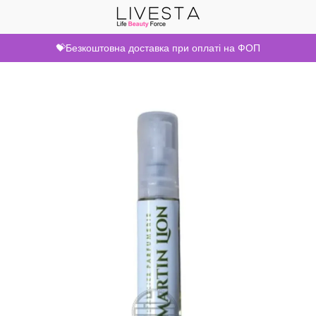
💝Безкоштовна доставка при оплаті на ФОП