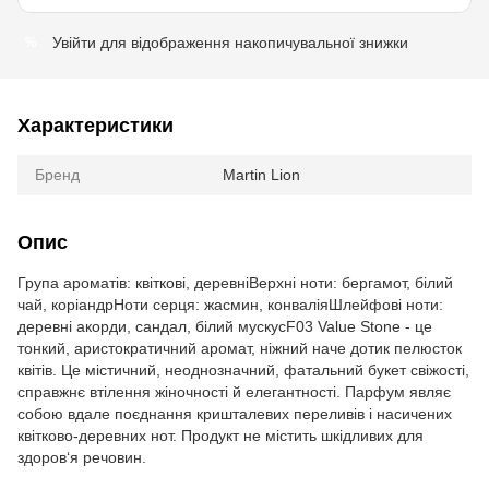
Увійти
для відображення накопичувальної знижки
%
Характеристики
Бренд
Martin Lion
Опис
Група ароматів: квіткові, деревніВерхні ноти: бергамот, білий
чай, коріандрНоти серця: жасмин, конваліяШлейфові ноти:
деревні акорди, сандал, білий мускусF03 Value Stone - це
тонкий, аристократичний аромат, ніжний наче дотик пелюсток
квітів. Це містичний, неоднозначний, фатальний букет свіжості,
справжнє втілення жіночності й елегантності. Парфум являє
собою вдале поєднання кришталевих переливів і насичених
квітково-деревних нот. Продукт не містить шкідливих для
здоров‘я речовин.