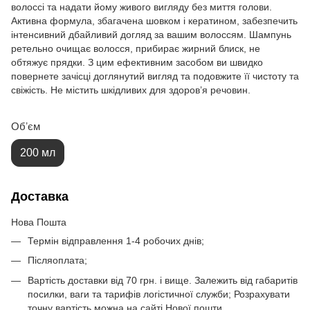
волоссі та надати йому живого вигляду без миття голови.
Активна формула, збагачена шовком і кератином, забезпечить
інтенсивний дбайливий догляд за вашим волоссям. Шампунь
ретельно очищає волосся, прибирає жирний блиск, не
обтяжує прядки. З цим ефективним засобом ви швидко
повернете зачісці доглянутий вигляд та подовжите її чистоту та
свіжість. Не містить шкідливих для здоров’я речовин.
Обʼєм
200 мл
Доставка
Нова Пошта
Термін відправлення 1-4 робочих днів;
Післяоплата;
Вартість доставки від 70 грн. і вище. Залежить від габаритів
посилки, ваги та тарифів логістичної служби; Розрахувати
точну вартість можна на
сайті Нової пошти