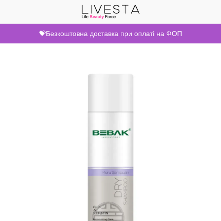
💝Безкоштовна доставка при оплаті на ФОП