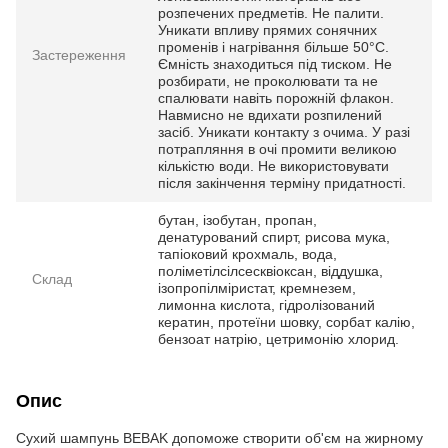
розпечених предметів. Не палити.
Уникати впливу прямих сонячних
променів і нагрівання більше 50°C.
Застереження
Ємність знаходиться під тиском. Не
розбирати, не проколювати та не
спалювати навіть порожній флакон.
Навмисно не вдихати розпилений
засіб. Уникати контакту з очима. У разі
потрапляння в очі промити великою
кількістю води. Не використовувати
після закінчення терміну придатності.
бутан, ізобутан, пропан,
денатурований спирт, рисова мука,
тапіоковий крохмаль, вода,
поліметілсілсесквіоксан, віддушка,
Склад
ізопропілміристат, кремнезем,
лимонна кислота, гідролізований
кератин, протеїни шовку, сорбат калію,
бензоат натрію, цетримонію хлорид.
Опис
Сухий шампунь BEBAK допоможе створити об'єм на жирному