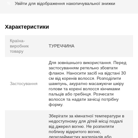
Увійти
для відображення накопичувальної знижки
%
Характеристики
Країна-
виробник
ТУРЕЧЧИНА
товару
Для зовнішнього використання. Перед
застосуванням ретельно збовтати
флакон. Наносити засіб на відстані 30
см від коренів волосся. Розподілити
Застосування
шампунь, акуратно масажуючи шкіру
голови та корені волосся кінчиками
пальців або гребінця. Розчесати
волосся та надати зачісці потрібну
форму.
Зберігати за кімнатної температури в
недоступному для дітей місці подалі
від джерел вогню. Не розпиляти
поблизу відкритого вогню,
легкозаймистих матеріалів або