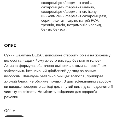
сахароміцети/фермент заліза,
сахароміцети/фермент магнію,
сахароміцети/фермент силікону,
цинковмісний фермент сахароміцетів,
серин, лактат натрію, натрій PCA,
треонін, валін, цетримонію хлорид,
бензилбензоат.
Опис
Сухий шампунь BEBAK допоможе створити об'єм на жирному
волоссі та надати йому живого вигляду без миття голови.
Активна формула, збагачена амінокислотами та протеїном,
забезпечить інтенсивний дбайливий догляд за вашим
волоссям. Шампунь ретельно очищає волосся, прибирає
жирний блиск, не обтяжує прядки. З цим ефективним засобом
ви швидко повернете зачісці доглянутий вигляд та подовжите її
чистоту та свіжість. Не містить шкідливих для здоров’я
речовин.
Обʼєм