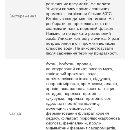
розпечених предметів. Не палити.
Уникати впливу прямих сонячних
променів і нагрівання більше 50°C.
Застереження
Ємність знаходиться під тиском. Не
розбирати, не проколювати та не
спалювати навіть порожній флакон.
Навмисно не вдихати розпилений
засіб. Уникати контакту з очима. У разі
потрапляння в очі промити великою
кількістю води. Не використовувати
після закінчення терміну придатності.
бутан, ізобутан, пропан,
денатурований спирт, рисова мука,
тапіоковий крохмаль, вода,
поліметілсілсесквіоксан, віддушка,
ізопропілміристат, кремнезем, аланін,
аргінін, аспарагінова кислота, гліцин,
гістидин, гідролізат протеїнів
кукурудзи, гідролізат протеїнів сої,
гідролізат протеїнів пшениці,
ізолейцин, лейконосток/
Склад
ферментований фільтрат кореня
редису, фільтрат, пірролідонкарбонова
кислота, фенілаланін, пролін,
мідьвмісний фермент сахароміцетів,