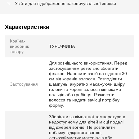
Увійти
для відображення накопичувальної знижки
%
Характеристики
Країна-
виробник
ТУРЕЧЧИНА
товару
Для зовнішнього використання. Перед
застосуванням ретельно збовтати
флакон. Наносити засіб на відстані 30
см від коренів волосся. Розподілити
Застосування
шампунь, акуратно масажуючи шкіру
голови та корені волосся кінчиками
пальців або гребінця. Розчесати
волосся та надати зачісці потрібну
форму.
Зберігати за кімнатної температури в
недоступному для дітей місці подалі
від джерел вогню. Не розпиляти
поблизу відкритого вогню,
легкозаймистих матеріалів або