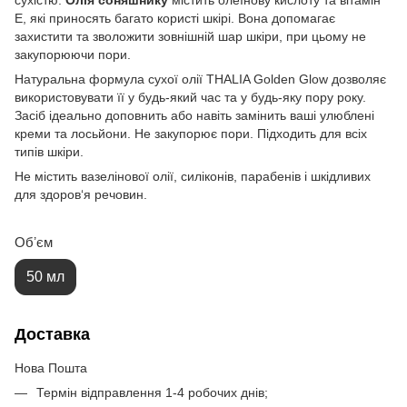
сухістю.
Олія соняшнику
містить олеїнову кислоту та вітамін
Е, які приносять багато користі шкірі. Вона допомагає
захистити та зволожити зовнішній шар шкіри, при цьому не
закупорюючи пори.
Натуральна формула сухої олії THALIA Golden Glow дозволяє
використовувати її у будь-який час та у будь-яку пору року.
Засіб ідеально доповнить або навіть замінить ваші улюблені
креми та лосьйони. Не закупорює пори. Підходить для всіх
типів шкіри.
Не містить вазелінової олії, силіконів, парабенів і шкідливих
для здоров‘я речовин.
Обʼєм
50 мл
Доставка
Нова Пошта
Термін відправлення 1-4 робочих днів;