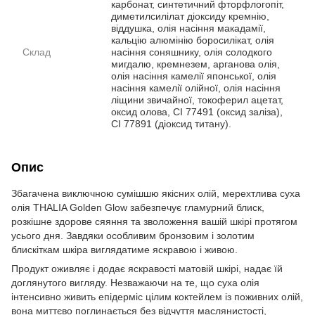
карбонат, синтетичний фторфлогопіт,
диметилсилілат діоксиду кремнію,
віддушка, олія насіння макадамії,
кальцію алюмінію боросилікат, олія
Склад
насіння соняшнику, олія солодкого
мигдалю, кремнезем, арганова олія,
олія насіння камелії японської, олія
насіння камелії олійної, олія насіння
ліщини звичайної, токоферил ацетат,
оксид олова, CI 77491 (оксид заліза),
CI 77891 (діоксид титану).
Опис
Збагачена виключною сумішшю якісних олій, мерехтлива суха
олія THALIA Golden Glow забезпечує гламурний блиск,
розкішне здорове сяяння та зволоження вашій шкірі протягом
усього дня. Завдяки особливим бронзовим і золотим
блискіткам шкіра виглядатиме яскравою і живою.
Продукт оживляє і додає яскравості матовій шкірі, надає їй
доглянутого вигляду. Незважаючи на те, що суха олія
інтенсивно живить епідерміс цілим коктейлем із поживних олій,
вона миттєво поглинається без відчуття маслянистості,